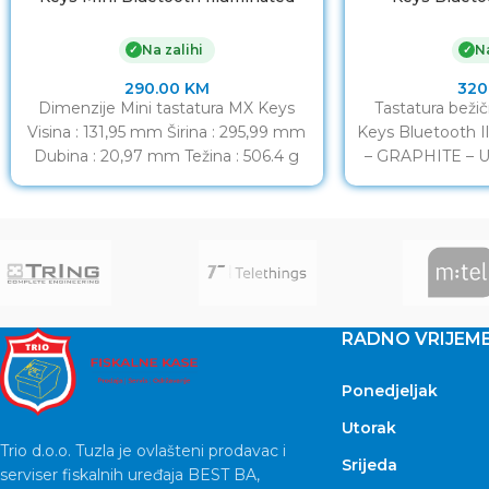
Keyboard – GRAPHITE – US INTL
Keyboard – GR
Na zalihi
Na
✓
✓
290.00
KM
320
Dimenzije Mini tastatura MX Keys
Tastatura bež
Visina : 131,95 mm Širina : 295,99 mm
Keys Bluetooth I
Dubina : 20,97 mm Težina : 506.4 g
– GRAPHITE – U
Tehničke specifikacije Minimalistička
Dimenzije MX Key
RADNO VRIJEM
Ponedjeljak
Utorak
Trio d.o.o. Tuzla je ovlašteni prodavac i
Srijeda
serviser fiskalnih uređaja BEST BA,