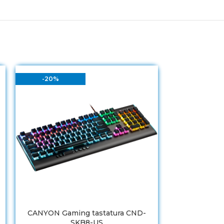
-20%
-50%
CANYON Gaming tastatura CND-
Tastat
SKB8-US