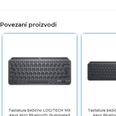
Povezani proizvodi
Tastatura bežično LOGITECH MX
Tastatura bež
Keys Mini Bluetooth Illuminated
Keys Blueto