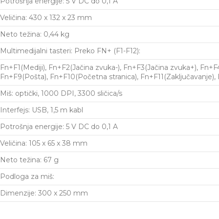
Potrošnja energije: 5 V DC do 0,1 A
Veličina: 430 x 132 x 23 mm
Neto težina: 0,44 kg
Multimedijalni tasteri: Preko FN+ (F1-F12):
Fn+F1(Mediji), Fn+F2(Jačina zvuka-), Fn+F3(Jačina zvuka+), Fn+F
Fn+F9(Pošta), Fn+F10(Početna stranica), Fn+F11(Zaključavanje), 
Miš: optički, 1000 DPI, 3300 sličica/s
Interfejs: USB, 1,5 m kabl
Potrošnja energije: 5 V DC do 0,1 A
Veličina: 105 x 65 x 38 mm
Neto težina: 67 g
Podloga za miš:
Dimenzije: 300 x 250 mm