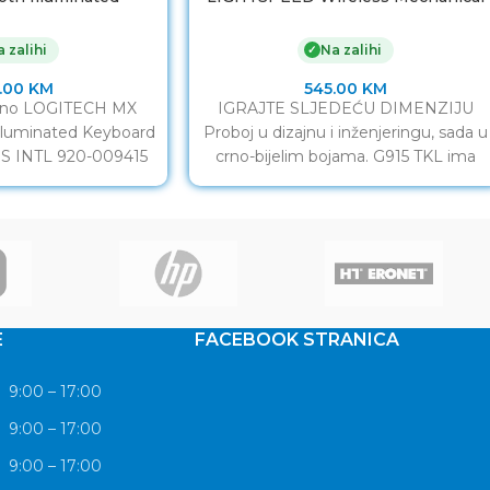
APHITE – US INTL
Gaming Keyboard – CARBON – US
INT”L – TACTILE
 zalihi
Na zalihi
✓
.00
KM
545.00
KM
ično LOGITECH MX
IGRAJTE SLJEDEĆU DIMENZIJU
lluminated Keyboard
Proboj u dizajnu i inženjeringu, sada u
S INTL 920-009415
crno-bijelim bojama. G915 TKL ima
s tastatura Visina :
LIGHTSPEED pro-grade bežičnu
5,18
vezu, napredni
E
FACEBOOK STRANICA
9:00 – 17:00
9:00 – 17:00
9:00 – 17:00