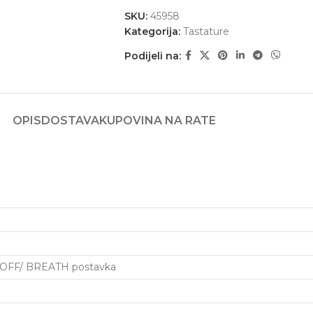
SKU:
45958
Kategorija:
Tastature
Podijeli na:
OPIS
DOSTAVA
KUPOVINA NA RATE
 ON/OFF/ BREATH postavka