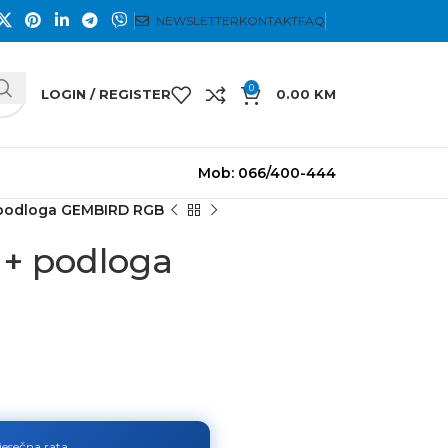
NEWSLETTER
KONTAKT
FAQ
0
LOGIN / REGISTER
0.00
KM
Mob: 066/400-444
+ podloga GEMBIRD RGB
 + podloga
jesečna rata