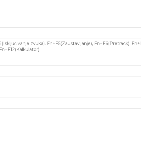
4(Isključivanje zvuka), Fn+F5(Zaustavljanje), Fn+F6(Pretrack), F
Fn+F12(Kalkulator)