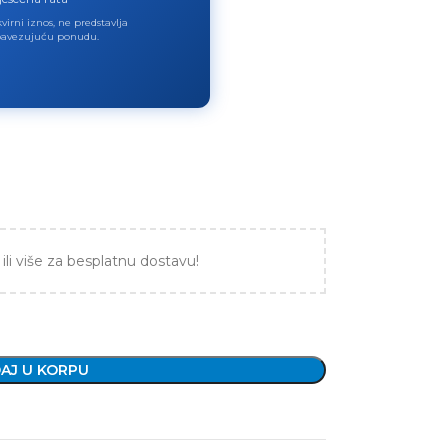
virni iznos, ne predstavlja
avezujuću ponudu.
ili više za besplatnu dostavu!
AJ U KORPU