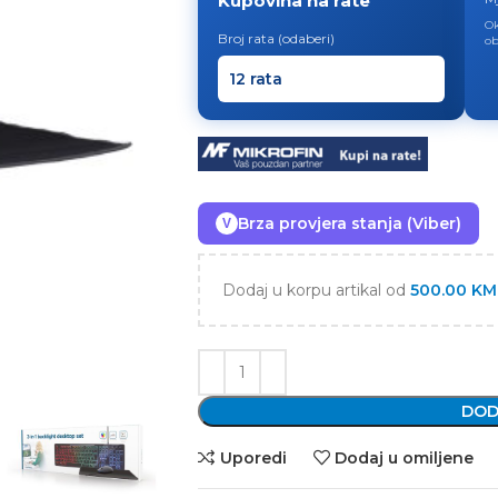
Kupovina na rate
Ok
Broj rata (odaberi)
ob
Brza provjera stanja (Viber)
V
Dodaj u korpu artikal od
500.00
KM
DOD
Uporedi
Dodaj u omiljene