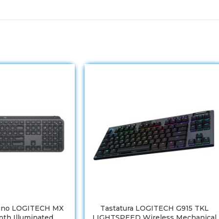
ično LOGITECH MX
Tastatura LOGITECH G915 TKL
oth Illuminated
LIGHTSPEED Wireless Mechanical