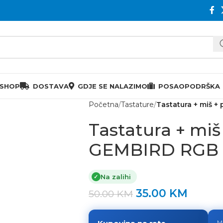
 SHOP
DOSTAVA
GDJE SE NALAZIMO
POSAO
PODRŠKA
Početna
Tastature
Tastatura + miš 
Tastatura + miš
GEMBIRD RGB
Na zalihi
✓
35.00
KM
50.00
KM
M