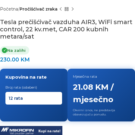
Početna
Pročišćivač zraka
Tesla prečišćivač vazduha AIR3, WiFi smart
control, 22 kv.met, CAR 200 kubnih
metara/sat
Na zalihi
✓
230.00
KM
Kupovina na rate
Mjesečna rata
21.08 KM /
Broj rata (odaberi)
mjesečno
Okvirni iznos, ne predstavlja
obavezujuću ponudu.