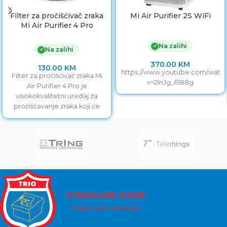
Filter za pročišćivač zraka
Mi Air Purifier 2S WiFi
Mi Air Purifier 4 Pro
Na zalihi
✓
Na zalihi
✓
370.00
KM
130.00
KM
https://www.youtube.com/watc
Filter za pročišćivač zraka Mi
v=2lnJg_6188g
Air Purifier 4 Pro je
visokokvalitetni uređaj za
pročišćavanje zraka koji će
vam osigurati čist