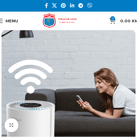
0
MENU
0.00
K
Click to enlarge