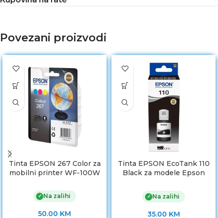
Povezani proizvodi
Tinta EPSON 267 Color za
Tinta EPSON EcoTank 110
mobilni printer WF-100W
Black za modele Epson
M1110/M1120/M1140/M1170
/M1180
Na zalihi
✓
Na zalihi
✓
50.00
KM
35.00
KM