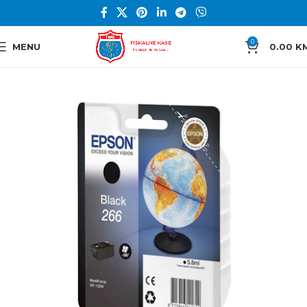
0
MENU
0.00
K