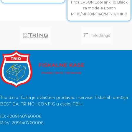
Tinta EPSON EcoTank 110 Black
za modele Epson
M1110/M1120/M1140/M1170/M1180
Trio d.o.o. Tuzla je ovlašteni prodavac i serviser fiskalnih uređaja
BEST BA, TRING i CONFIG u cijeloj FBiH.
ID: 4209140760006
PDV: 209140760006