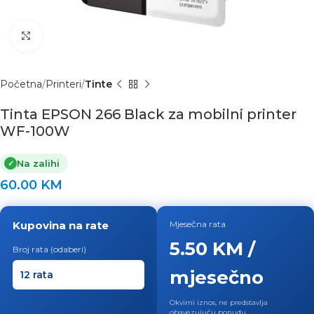
Click to enlarge
Početna
Printeri
Tinte
Tinta EPSON 266 Black za mobilni printer
WF-100W
Na zalihi
✓
60.00
KM
Kupovina na rate
Mjesečna rata
5.50 KM /
Broj rata (odaberi)
mjesečno
Okvirni iznos, ne predstavlja
obavezujuću ponudu.