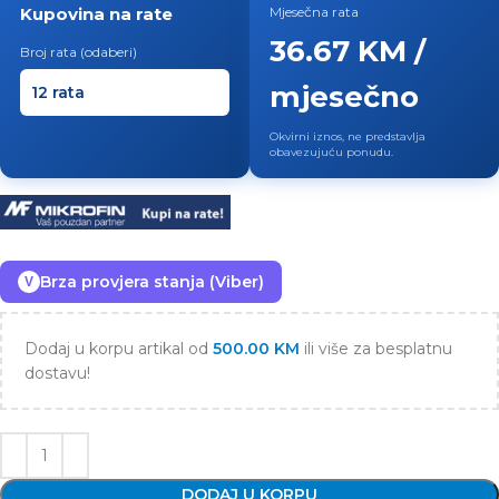
Kupovina na rate
Mjesečna rata
36.67 KM /
Broj rata (odaberi)
mjesečno
Okvirni iznos, ne predstavlja
obavezujuću ponudu.
Brza provjera stanja (Viber)
V
Dodaj u korpu artikal od
500.00
KM
ili više za besplatnu
dostavu!
DODAJ U KORPU