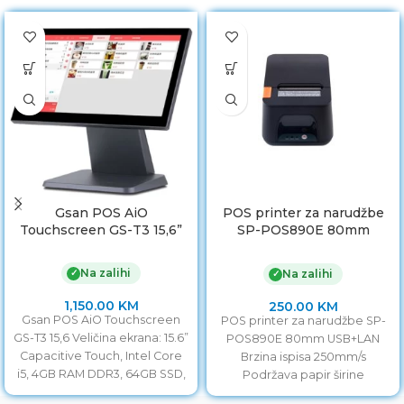
Gsan POS AiO
POS printer za narudžbe
Touchscreen GS-T3 15,6”
SP-POS890E 80mm
USB+LAN
Na zalihi
✓
Na zalihi
✓
1,150.00
KM
250.00
KM
Gsan POS AiO Touchscreen
POS printer za narudžbe SP-
GS-T3 15,6 Veličina ekrana: 15.6”
POS890E 80mm USB+LAN
Capacitive Touch, Intel Core
Brzina ispisa 250mm/s
i5, 4GB RAM DDR3, 64GB SSD,
Podržava papir širine
Kontrast:
58/80mm