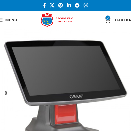
0
MENU
0.00
K