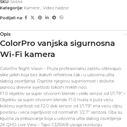
SKU:
54444
Kategorije:
Kamere
,
Video nadzor
Podijeli na:
Opis
ColorPro vanjska sigurnosna
Wi-Fi kamera
ColorPro Night Vision – Pruža profesionalnu zaštitu otkrivajući
slike jarkih boja bez ikakvih reflektora čak i u uslovima ultra
slabog osvetljenja. Osjetite njegovu superiornost i doživite
jasnoću dnevne svjetlosti tokom mrklih noći.
F1.0 objektiv sa super otvorom blende i veliki senzor od 1/1.79” –
Objektiv sa super otvorom blende F1.0 hvata 4 puta veću
količinu svjetlosti od F2.0 dok senzor od 1/1.79” ima veću ciljnu
površinu i veća osjetljivost od normalnih 1/2.7” senzora. Oba su
ključna za prikazivanje boja u uslovima ultra slabog osvetljenja.
2K QHD Live View – Tapo C325WB usvaja rezoluciju