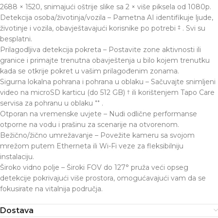
2688 × 1520, snimajući oštrije slike sa 2 × više piksela od 1080p.
Detekcija osoba/životinja/vozila – Pametna AI identifikuje ljude,
životinje i vozila, obavještavajući korisnike po potrebi
. Svi su
‡
besplatni.
Prilagodljiva detekcija pokreta – Postavite zone aktivnosti ili
granice i primajte trenutna obavještenja u bilo kojem trenutku
kada se otkrije pokret u vašim prilagođenim zonama.
Sigurna lokalna pohrana i pohrana u oblaku – Sačuvajte snimljeni
video na microSD karticu (do 512 GB)
ili korištenjem Tapo Care
†
servisa za pohranu u oblaku
.
**
Otporan na vremenske uvjete – Nudi odlične performanse
otporne na vodu i prašinu za scenarije na otvorenom.
Bežično/žično umrežavanje – Povežite kameru sa svojom
mrežom putem Etherneta ili Wi-Fi veze za fleksibilniju
instalaciju.
Široko vidno polje – Široki FOV do 127° pruža veći opseg
detekcije pokrivajući više prostora, omogućavajući vam da se
fokusirate na vitalnija područja.
Dostava