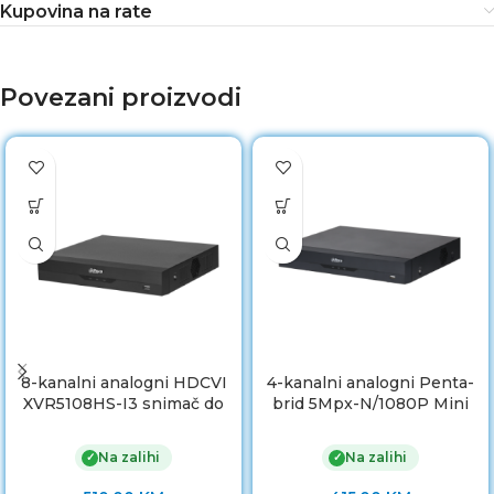
Kupovina na rate
Povezani proizvodi
8-kanalni analogni HDCVI
4-kanalni analogni Penta-
XVR5108HS-I3 snimač do
brid 5Mpx-N/1080P Mini
5Mpx
1U 1HDD WizSense Digital
Video Recorder
Na zalihi
Na zalihi
✓
✓