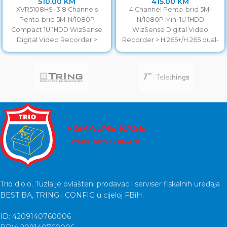
510.00
KM
415.00
KM
XVR5108HS-I3 8 Channels
4 Channel Penta-brid 5M-
Penta-brid 5M-N/1080P
N/1080P Mini 1U 1HDD
Compact 1U 1HDD WizSense
WizSense Digital Video
Digital Video Recorder >
Recorder > H.265+/H.265 dual-
H.265+/H.265 dual-stream
stream video compression >
video compression
Supports
> Supports
HDCVI/AHD/TVI/CVBS/IP video
HDCVI/AHD/TVI/CVBS/IP video
Trio d.o.o. Tuzla je ovlašteni prodavac i serviser fiskalnih uređaja
BEST BA, TRING i CONFIG u cijeloj FBiH.
ID: 4209140760006