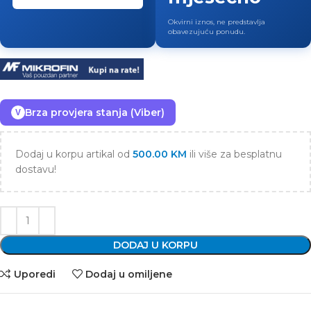
Okvirni iznos, ne predstavlja
obavezujuću ponudu.
Brza provjera stanja (Viber)
V
Dodaj u korpu artikal od
500.00
KM
ili više za besplatnu
dostavu!
DODAJ U KORPU
Uporedi
Dodaj u omiljene