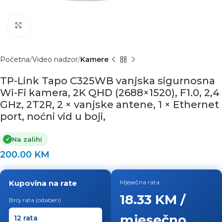
Click to enlarge
Početna
Video nadzor
Kamere
TP-Link Tapo C325WB vanjska sigurnosna
Wi-Fi kamera, 2K QHD (2688×1520), F1.0, 2,4
GHz, 2T2R, 2 × vanjske antene, 1 × Ethernet
port, noćni vid u boji,
Na zalihi
✓
200.00
KM
Kupovina na rate
Mjesečna rata
18.33 KM /
Broj rata (odaberi)
mjesečno