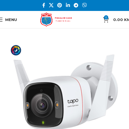
0
MENU
0.00
K