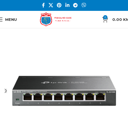
0
MENU
0.00
K