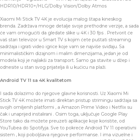
HDR10/HDR10+/HLG/Dolby Vision/Dolby Atmos
Xiaomi Mi Stick TV 4K je evolucija malog štapa kineskog
brenda. Zadržava mnoge detalje svoje prethodne verzije, a sada
će vam omogućiti da gledate slike u 4K i 30 fps . Pretvorit će
vaš stari televizor u Smart TV s kojim ćete puštati streaming
sadržaja i igrati video igrice koje vam se najviše sviđaju. Sa
minimalističkim dizajnom i malim dimenzijama, jedan je od
modela koji je najlakši za transport. Samo ga stavite u džep i
odnesite u stan svog prijatelja ili u kućicu na plaži.
Android TV 11 sa 4K kvalitetom
I sada dolazimo do njegove glavne korisnosti. Uz Xiaomi Mi
Stick TV 4K možete imati direktan pristup strimingu sadržaja sa
svojih omiljenih platformi , a Amazon Prime Video i Netflix su
čak i unaprijed instalirani . Osim toga, uključuje Google Play
Store tako da možete preuzeti aplikacije koje koristite, od
YouTubea do Spotifyja. Sve to pokreće Android TV 11 operativni
sistem , koji poboljšava njegove performanse. I ima vizuelne i