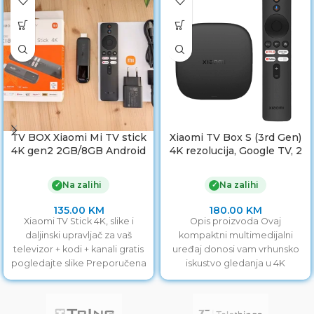
TV BOX Xiaomi Mi TV stick
Xiaomi TV Box S (3rd Gen)
4K gen2 2GB/8GB Android
4K rezolucija, Google TV, 2
11 + Kodi + kanali
GB RAM, 32 GB ROM +
kodi + kanali
Na zalihi
Na zalihi
✓
✓
135.00
KM
180.00
KM
Xiaomi TV Stick 4K, slike i
Opis proizvoda Ovaj
daljinski upravljač za vaš
kompaktni multimedijalni
televizor + kodi + kanali gratis
uređaj donosi vam vrhunsko
pogledajte slike Preporučena
iskustvo gledanja u 4K
brzina interneta
rezoluciji, uz podršku za
najnovije tehnologije slike