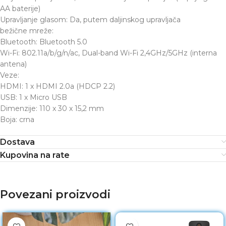
AA baterije)
Upravljanje glasom: Da, putem daljinskog upravljača
bežične mreže:
Bluetooth: Bluetooth 5.0
Wi-Fi: 802.11a/b/g/n/ac, Dual-band Wi-Fi 2,4GHz/5GHz (interna
antena)
Veze:
HDMI: 1 x HDMI 2.0a (HDCP 2.2)
USB: 1 x Micro USB
Dimenzije: 110 x 30 x 15,2 mm
Boja: crna
Dostava
Kupovina na rate
Povezani proizvodi