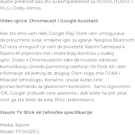
slušne prednosti kao što su kompatibilnost sa HDR10, HDR10 +,
HLG i Dolby Atmos.
Video igrice, Chromecast i Google Assistant
Kao što smo vam rekli, Google Play Store vam omogućava
da preuzmete svoje omiljene igre za igranje. Njegova Bluetooth
5.0 veza omogućit će vam da povežete Xiaomi Gamepad ili
Xiaomi Mi prijenosni miš i imate bolju kontrolu u svakoj
igrici. Dolazi s Chromecastom tako da možete održavati
komunikaciju između pametnog telefona i Mi Stick 4K i slati
informacije od jednog do drugog. Osim toga, ima DLNA i
Miracast tehnologiju. Konačno, unutar kutije ćete
pronaći komandu sa glasovnom kontrolom . Samo izgovorom
‘OK, Google’ probudit ćete asistenta i, dok ležite na sofi, pitat
ćete ga šta želite da svira. Brzo i jednostavno.
Xiaomi TV Stick 4K tehničke specifikacije:
Marka: Xiaomi
Model: PFJ4122EU