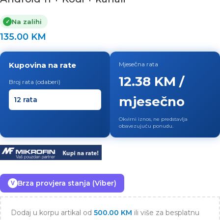
Na zalihi
✓
135.00
KM
Kupovina na rate
Mjesečna rata
12.38 KM /
Broj rata (odaberi)
mjesečno
Okvirni iznos, ne predstavlja
obavezujuću ponudu.
Brza provjera stanja (Viber)
V
Dodaj u korpu artikal od
500.00
KM
ili više za besplatnu