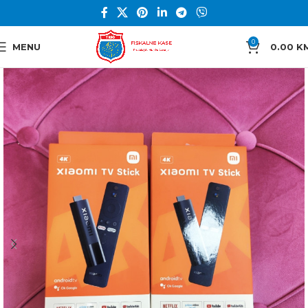
0
MENU
0.00
K