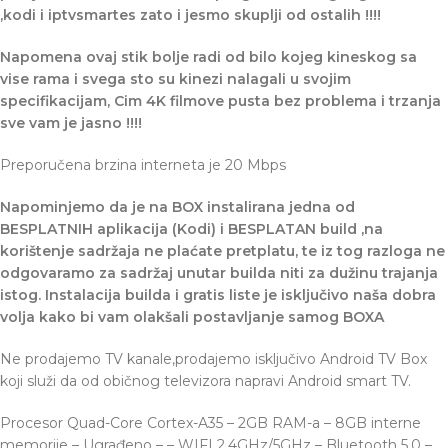
,kodi i iptvsmartes zato i jesmo skuplji od ostalih !!!!
Napomena ovaj stik bolje radi od bilo kojeg kineskog sa
vise rama i svega sto su kinezi nalagali u svojim
specifikacijam, Cim 4K filmove pusta bez problema i trzanja
sve vam je jasno !!!!
Preporučena brzina interneta je 20 Mbps
Napominjemo da je na BOX instalirana jedna od
BESPLATNIH aplikacija (Kodi) i BESPLATAN build ,na
korištenje sadržaja ne plaćate pretplatu, te iz tog razloga ne
odgovaramo za sadržaj unutar builda niti za dužinu trajanja
istog. Instalacija builda i gratis liste je isključivo naša dobra
volja kako bi vam olakšali postavljanje samog BOXA
Ne prodajemo TV kanale,prodajemo isključivo Android TV Box
koji služi da od običnog televizora napravi Android smart TV.
Procesor Quad-Core Cortex-A35 – 2GB RAM-a – 8GB interne
memorije – Ugrađeno – – WIFI 2,4GHz/5GHz – Bluetooth 5.0 –