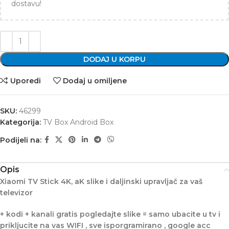
dostavu!
DODAJ U KORPU
Uporedi
Dodaj u omiljene
SKU:
46299
Kategorija:
TV Box Android Box
Podijeli na:
Opis
Xiaomi TV Stick 4K, aK slike i daljinski upravljač za vaš
televizor
+ kodi + kanali gratis pogledajte slike = samo ubacite u tv i
prikljucite na vas WIFI , sve isporgramirano , google acc