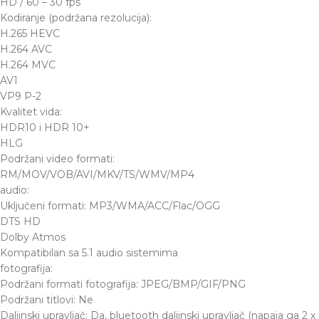
HD / 60 – 30 fps
Kodiranje (podržana rezolucija):
H.265 HEVC
H.264 AVC
H.264 MVC
AV1
VP9 P-2
Kvalitet vida:
HDR10 i HDR 10+
HLG
Podržani video formati:
RM/MOV/VOB/AVI/MKV/TS/WMV/MP4
audio:
Uključeni formati: MP3/WMA/ACC/Flac/OGG
DTS HD
Dolby Atmos
Kompatibilan sa 5.1 audio sistemima
fotografija:
Podržani formati fotografija: JPEG/BMP/GIF/PNG
Podržani titlovi: Ne
Daljinski upravljač: Da, bluetooth daljinski upravljač (napaja ga 2 x