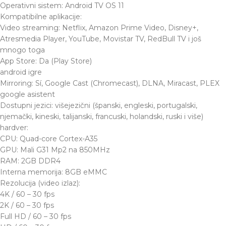
Operativni sistem: Android TV OS 11
Kompatibilne aplikacije:
Video streaming: Netflix, Amazon Prime Video, Disney+,
Atresmedia Player, YouTube, Movistar TV, RedBull TV i još
mnogo toga
App Store: Da (Play Store)
android igre
Mirroring: Sí, Google Cast (Chromecast), DLNA, Miracast, PLEX
google asistent
Dostupni jezici: višejezični (španski, engleski, portugalski,
njemački, kineski, talijanski, francuski, holandski, ruski i više)
hardver:
CPU: Quad-core Cortex-A35
GPU: Mali G31 Mp2 na 850MHz
RAM: 2GB DDR4
Interna memorija: 8GB eMMC
Rezolucija (video izlaz):
4K / 60 – 30 fps
2K / 60 – 30 fps
Full HD / 60 – 30 fps