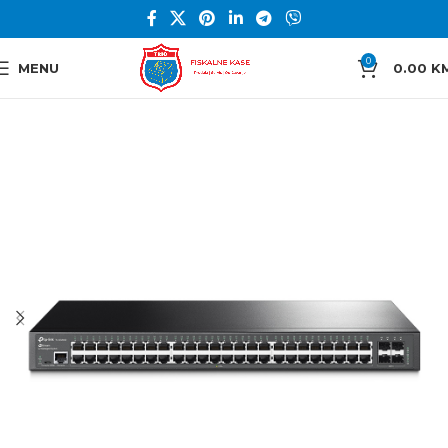
0
MENU
0.00
K