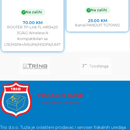
Na zalihi
✓
Na zalihi
✓
25.00
KM
70.00
KM
Kanal PANDUIT TG70IW2
ROUTER TP-Link TL-MR3420
3G/4G Wireless N
Kompatibilan sa
LTE/HSPA+/HSUPA/HSDPA/UMTS/EVDO
USB modemima, testirano na
terenu 3G/4G i WAN veza
Backup garantuje
Trio d.o.o. Tuzla je ovlašteni prodavac i serviser fiskalnih uređaja