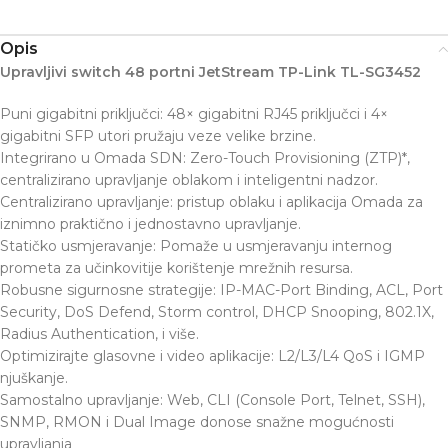
Opis
Upravljivi switch 48 portni JetStream TP-Link TL-SG3452
Puni gigabitni priključci: 48× gigabitni RJ45 priključci i 4×
gigabitni SFP utori pružaju veze velike brzine.
Integrirano u Omada SDN: Zero-Touch Provisioning (ZTP)*,
centralizirano upravljanje oblakom i inteligentni nadzor.
Centralizirano upravljanje: pristup oblaku i aplikacija Omada za
iznimno praktično i jednostavno upravljanje.
Statičko usmjeravanje: Pomaže u usmjeravanju internog
prometa za učinkovitije korištenje mrežnih resursa.
Robusne sigurnosne strategije: IP-MAC-Port Binding, ACL, Port
Security, DoS Defend, Storm control, DHCP Snooping, 802.1X,
Radius Authentication, i više.
Optimizirajte glasovne i video aplikacije: L2/L3/L4 QoS i IGMP
njuškanje.
Samostalno upravljanje: Web, CLI (Console Port, Telnet, SSH),
SNMP, RMON i Dual Image donose snažne mogućnosti
upravljanja