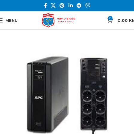
0
MENU
0.00
K