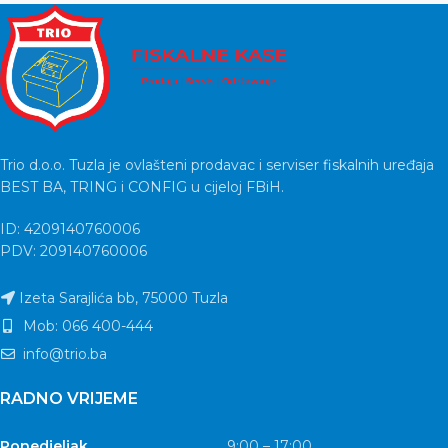
Trio d.o.o. Tuzla je ovlašteni prodavac i serviser fiskalnih uređaja
BEST BA, TRING i CONFIG u cijeloj FBiH.
ID: 4209140760006
PDV: 209140760006
Izeta Sarajlića bb, 75000 Tuzla
Mob: 066 400-444
info@trio.ba
RADNO VRIJEME
Ponedjeljak
9:00 – 17:00