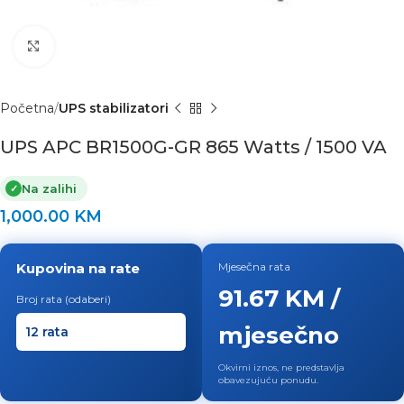
Click to enlarge
Početna
UPS stabilizatori
UPS APC BR1500G-GR 865 Watts / 1500 VA
Na zalihi
✓
1,000.00
KM
Kupovina na rate
Mjesečna rata
91.67 KM /
Broj rata (odaberi)
mjesečno
Okvirni iznos, ne predstavlja
obavezujuću ponudu.