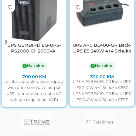
UPS GEMBIRD EG-UPS-
UPS APC BE400-GR Back-
PS2000-01, 2000VA ,
UPS ES 240W 4+4 Schuko
1600W, AVR, USB, LCD
CEE7
display
Na zalihi
Na zalihi
✓
✓
700.00
KM
320.00
KM
Uninterruptable power supply
UPS APC BE400-GR Back-UPS
with pure sine wave output
ES 240W 4+4 Schuko CEE7
USB interface Automatic AC
UPS APC BE400-GR Back-UPS
voltage regulation (AVR)
ES 240W 4+4 Schuko CEE7
Intelligent overload- and
short-circuit protection