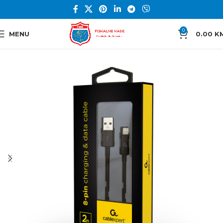
0
MENU
0.00
K