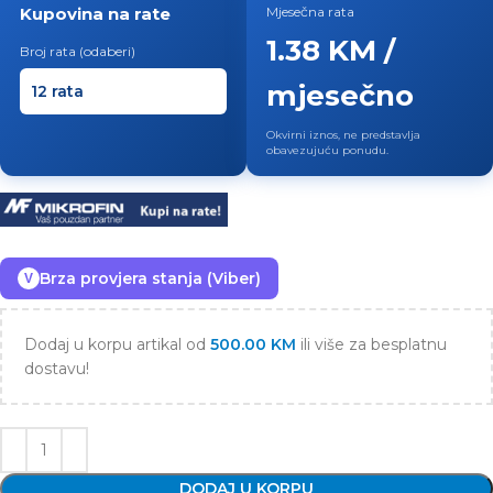
Kupovina na rate
Mjesečna rata
1.38 KM /
Broj rata (odaberi)
mjesečno
Okvirni iznos, ne predstavlja
obavezujuću ponudu.
Brza provjera stanja (Viber)
V
Dodaj u korpu artikal od
500.00
KM
ili više za besplatnu
dostavu!
DODAJ U KORPU