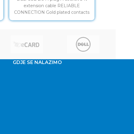
extension cable RELIABLE
0,5m, BLACK
CONNECTION Gold plated contacts
A
Make your USB cables longer
GDJE SE NALAZIMO