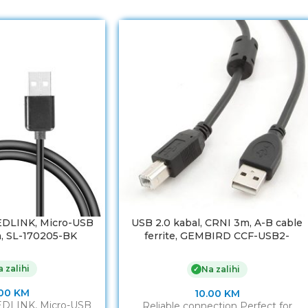
EDLINK, Micro-USB
USB 2.0 kabal, CRNI 3m, A-B cable
m, SL-170205-BK
ferrite, GEMBIRD CCF-USB2-
AMBM-10
 zalihi
Na zalihi
✓
.00
KM
10.00
KM
EDLINK, Micro-USB
Reliable connection Perfect for