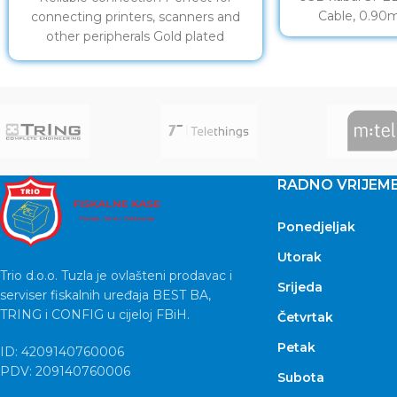
Cable, 0.90
connecting printers, scanners and
other peripherals Gold plated
contacts
RADNO VRIJEM
Ponedjeljak
Utorak
Trio d.o.o. Tuzla je ovlašteni prodavac i
Srijeda
serviser fiskalnih uređaja BEST BA,
TRING i CONFIG u cijeloj FBiH.
Četvrtak
Petak
ID: 4209140760006
PDV: 209140760006
Subota