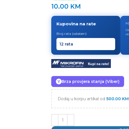
10.00
KM
Kupovina na rate
M
Ok
Broj rata (odaberi)
ob
Brza provjera stanja (Viber)
V
Dodaj u korpu artikal od
500.00
KM