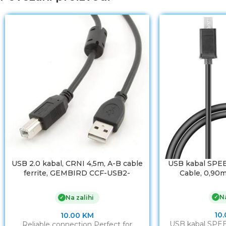
USB 2.0 kabal, CRNI 4,5m, A-B cable
USB kabal SPE
ferrite, GEMBIRD CCF-USB2-
Cable, 0,90
AMBM-15
Na
✓
Na zalihi
✓
10
10.00
KM
USB kabal SPE
Reliable connection Perfect for