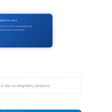
jesečna rata
virni iznos, ne predstavlja
avezujuću ponudu.
ili više za besplatnu dostavu!