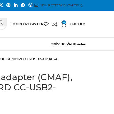
NEWSLETTER
KONTAKT
FAQ
0
LOGIN / REGISTER
0.00
KM
Mob: 066/400-444
LACK, GEMBIRD CC-USB2-CMAF-A
 adapter (CMAF),
RD CC-USB2-