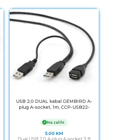
USB 2,0 DUAL kabal GEMBIRD A-
USB 3.0 kaba
plug A-socket, 1m, CCP-USB22-
0,5m, BLACK
AMAF-3
A
Na zalihi
✓
5.00
KM
Dual USB 2.0 A-plug A-socket 3 ft
USB 3.0 kaba