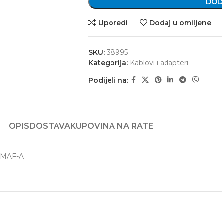
DOD
Uporedi
Dodaj u omiljene
SKU:
38995
Kategorija:
Kablovi i adapteri
Podijeli na:
OPIS
DOSTAVA
KUPOVINA NA RATE
CMAF-A