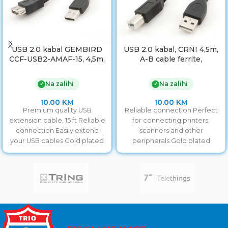
USB 2.0 kabal GEMBIRD
USB 2.0 kabal, CRNI 4,5m,
CCF-USB2-AMAF-15, 4,5m,
A-B cable ferrite,
A-A ext cable, premium,
GEMBIRD CCF-USB2-
ferrit
AMBM-15
Na zalihi
Na zalihi
✓
✓
10.00
KM
10.00
KM
Premium quality USB
Reliable connection Perfect
extension cable, 15 ft Reliable
for connecting printers,
connection Easily extend
scanners and other
your USB cables Gold plated
peripherals Gold plated
contacts
contacts