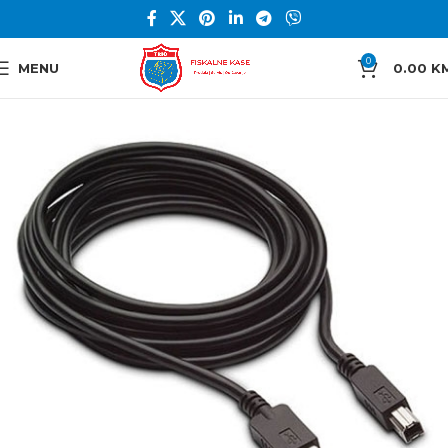
0
MENU
0.00
K