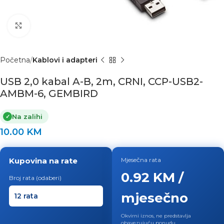
Click to enlarge
Početna
Kablovi i adapteri
USB 2,0 kabal A-B, 2m, CRNI, CCP-USB2-
AMBM-6, GEMBIRD
Na zalihi
✓
10.00
KM
Kupovina na rate
Mjesečna rata
0.92 KM /
Broj rata (odaberi)
mjesečno
Okvirni iznos, ne predstavlja
obavezujuću ponudu.