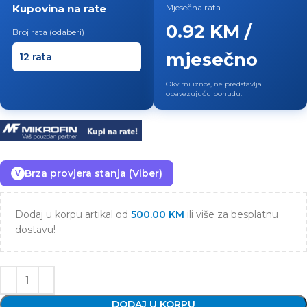
Kupovina na rate
Mjesečna rata
0.92 KM /
Broj rata (odaberi)
mjesečno
Okvirni iznos, ne predstavlja
obavezujuću ponudu.
Brza provjera stanja (Viber)
V
Dodaj u korpu artikal od
500.00
KM
ili više za besplatnu
dostavu!
DODAJ U KORPU