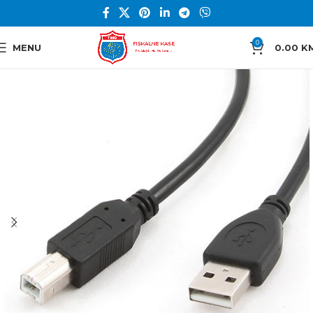
0
MENU
0.00
K