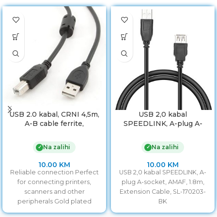
USB 2.0 kabal, CRNI 4,5m,
USB 2,0 kabal
A-B cable ferrite,
SPEEDLINK, A-plug A-
GEMBIRD CCF-USB2-
socket, AMAF, 1,8m,
AMBM-15
Extension Cable, SL-
Na zalihi
Na zalihi
✓
✓
170203-BK
10.00
KM
10.00
KM
Reliable connection Perfect
USB 2,0 kabal SPEEDLINK, A-
for connecting printers,
plug A-socket, AMAF, 1.8m,
scanners and other
Extension Cable, SL-170203-
peripherals Gold plated
BK
contacts