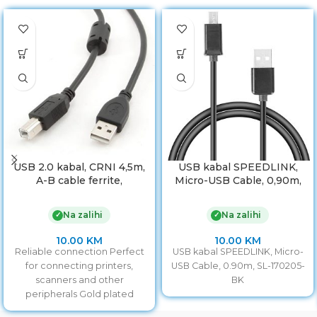
USB 2.0 kabal, CRNI 4,5m,
USB kabal SPEEDLINK,
A-B cable ferrite,
Micro-USB Cable, 0,90m,
GEMBIRD CCF-USB2-
SL-170205-BK
AMBM-15
Na zalihi
Na zalihi
✓
✓
10.00
KM
10.00
KM
Reliable connection Perfect
USB kabal SPEEDLINK, Micro-
for connecting printers,
USB Cable, 0.90m, SL-170205-
scanners and other
BK
peripherals Gold plated
contacts