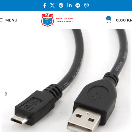
0
MENU
0.00
K