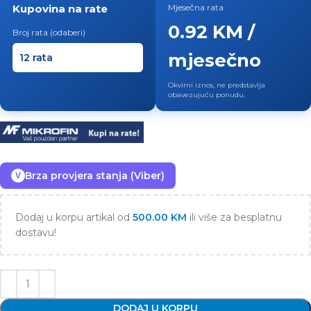
Kupovina na rate
Mjesečna rata
0.92 KM /
Broj rata (odaberi)
mjesečno
Okvirni iznos, ne predstavlja
obavezujuću ponudu.
Brza provjera stanja (Viber)
V
Dodaj u korpu artikal od
500.00
KM
ili više za besplatnu
dostavu!
DODAJ U KORPU