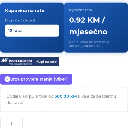
Kupovina na rate
Mjesečna rata
0.92 KM /
Broj rata (odaberi)
mjesečno
Okvirni iznos, ne predstavlja
obavezujuću ponudu.
Brza provjera stanja (Viber)
V
Dodaj u korpu artikal od
500.00
KM
ili više za besplatnu
dostavu!