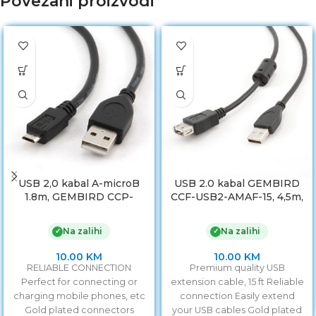
Povezani proizvodi
USB 2,0 kabal A-microB
USB 2.0 kabal GEMBIRD
1.8m, GEMBIRD CCP-
CCF-USB2-AMAF-15, 4,5m,
mUSB2-AMBM-6
A-A ext cable, premium,
ferrit
Na zalihi
Na zalihi
✓
✓
10.00
KM
10.00
KM
RELIABLE CONNECTION
Premium quality USB
Perfect for connecting or
extension cable, 15 ft Reliable
charging mobile phones, etc
connection Easily extend
Gold plated connectors
your USB cables Gold plated