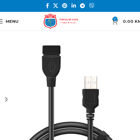
0
MENU
0.00
K