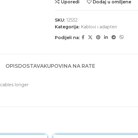
Uporedi
Dodaj u omiljene
SKU:
12532
Kategorija:
Kablovi i adapteri
Podijeli na:
OPIS
DOSTAVA
KUPOVINA NA RATE
ables longer