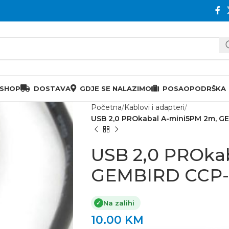
 SHOP
DOSTAVA
GDJE SE NALAZIMO
POSAO
PODRŠKA
Početna
Kablovi i adapteri
USB 2,0 PROkabal A-mini5PM 2m, 
USB 2,0 PROka
GEMBIRD CCP-
Na zalihi
✓
10.00
KM