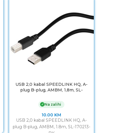
USB 2,0 kabal SPEEDLINK HQ, A-
USB 2,0 DU
plug B-plug, AMBM, 1,8m, SL-
plug A-soc
170213-BK
Na zalihi
✓
10.00
KM
USB 2,0 kabal SPEEDLINK HQ, A-
Dual USB 2.0
plug B-plug, AMBM, 1.8m, SL-170213-
extensio