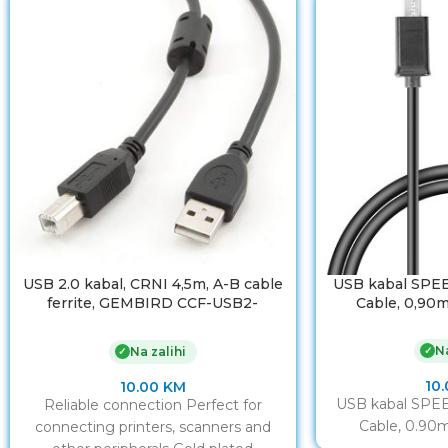
USB 2.0 kabal, CRNI 4,5m, A-B cable
USB kabal SPE
ferrite, GEMBIRD CCF-USB2-
Cable, 0,90
AMBM-15
Na
✓
Na zalihi
✓
10
10.00
KM
USB kabal SPE
Reliable connection Perfect for
Cable, 0.90
connecting printers, scanners and