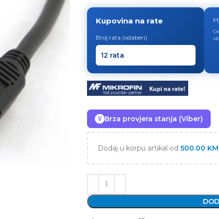
Kupovina na rate
M
Ok
Broj rata (odaberi)
ob
Brza provjera stanja (Viber)
V
Dodaj u korpu artikal od
500.00
KM
DOD