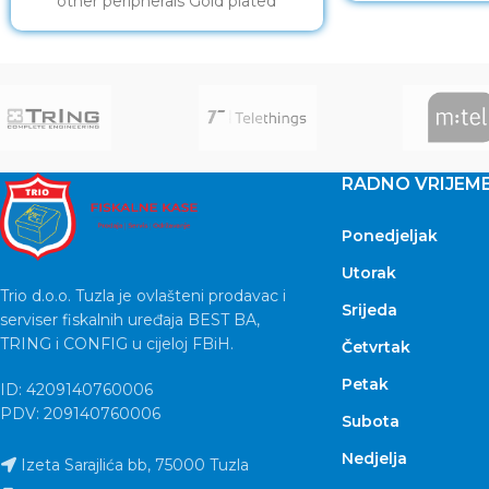
other peripherals Gold plated
contacts
RADNO VRIJEM
Ponedjeljak
Utorak
Trio d.o.o. Tuzla je ovlašteni prodavac i
Srijeda
serviser fiskalnih uređaja BEST BA,
TRING i CONFIG u cijeloj FBiH.
Četvrtak
Petak
ID: 4209140760006
PDV: 209140760006
Subota
Nedjelja
Izeta Sarajlića bb, 75000 Tuzla