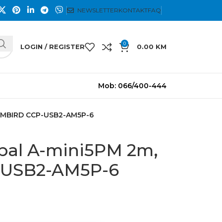
NEWSLETTER
KONTAKT
FAQ
0
LOGIN / REGISTER
0.00
KM
Mob: 066/400-444
GEMBIRD CCP-USB2-AM5P-6
bal A-mini5PM 2m,
USB2-AM5P-6