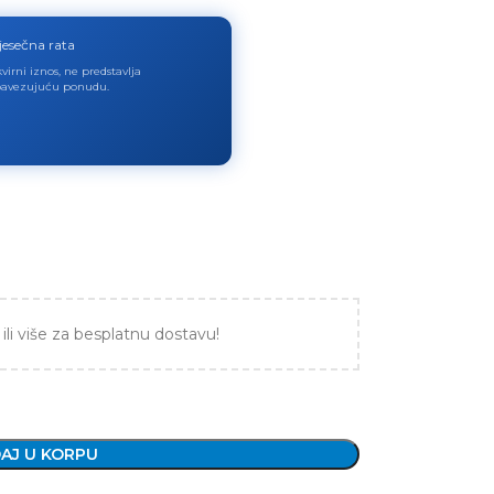
jesečna rata
virni iznos, ne predstavlja
avezujuću ponudu.
ili više za besplatnu dostavu!
AJ U KORPU