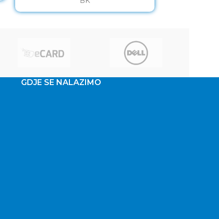
BK
CONNECTION 
Make your
GDJE SE NALAZIMO