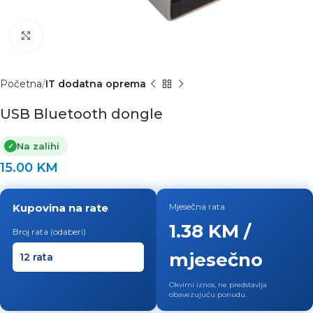
Click to enlarge
Početna
IT dodatna oprema
USB Bluetooth dongle
Na zalihi
✓
15.00
KM
Kupovina na rate
Mjesečna rata
1.38 KM /
Broj rata (odaberi)
mjesečno
Okvirni iznos, ne predstavlja
obavezujuću ponudu.