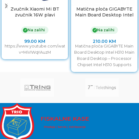
Zvučnik Xiaomi Mi BT
Matična ploča GIGABYTE
zvučnik 16W plavi
Main Board Desktop Intel
vodootpornost IPX7
H310
Na zalihi
Na zalihi
✓
✓
99.00
KM
210.00
KM
https://www.youtube.com/watch?
Matična ploča GIGABYTE Main
v=MiVIWqYAuzM
Board Desktop Intel H310 Main
Board Desktop – Processor
Chipset Intel H310 Supports
Central Processor Unit