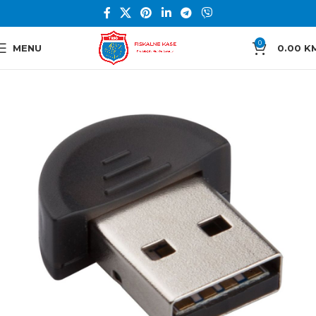
0
MENU
0.00
K