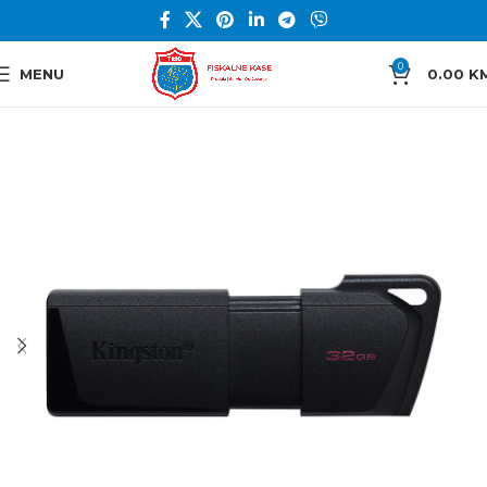
0
MENU
0.00
K