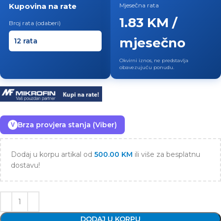
Kupovina na rate
Mjesečna rata
1.83 KM /
Broj rata (odaberi)
mjesečno
Okvirni iznos, ne predstavlja
obavezujuću ponudu.
Brza provjera stanja (Viber)
V
Dodaj u korpu artikal od
500.00
KM
ili više za besplatnu
dostavu!
DODAJ U KORPU