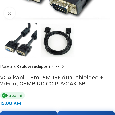
Click to enlarge
Početna
Kablovi i adapteri
VGA kabl, 1.8m 15M-15F dual-shielded +
2xFerr, GEMBIRD CC-PPVGAX-6B
Na zalihi
✓
15.00
KM