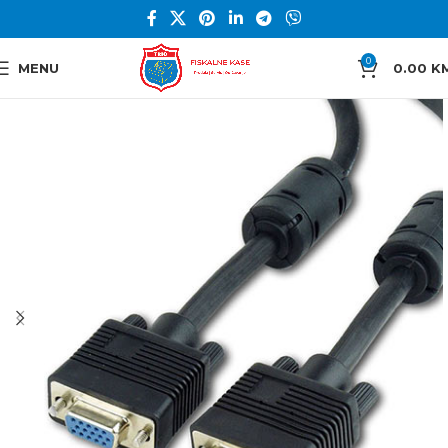
0
MENU
0.00
K