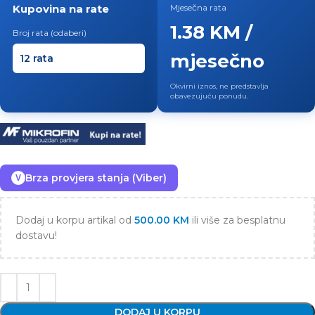
Kupovina na rate
Mjesečna rata
1.38 KM /
Broj rata (odaberi)
mjesečno
Okvirni iznos, ne predstavlja
obavezujuću ponudu.
Brza provjera stanja (Viber)
V
Dodaj u korpu artikal od
500.00
KM
ili više za besplatnu
dostavu!
DODAJ U KORPU