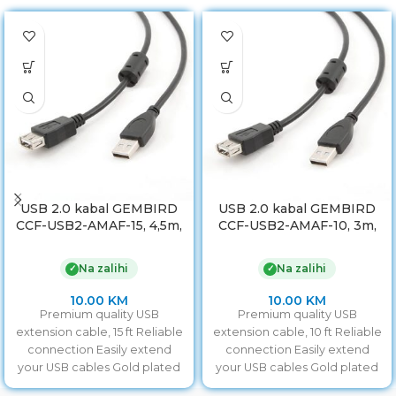
USB 2.0 kabal GEMBIRD
USB 2.0 kabal GEMBIRD
CCF-USB2-AMAF-15, 4,5m,
CCF-USB2-AMAF-10, 3m,
A-A ext cable, premium,
A-A ext cable, premium,
ferrit
ferrit
Na zalihi
Na zalihi
✓
✓
10.00
KM
10.00
KM
Premium quality USB
Premium quality USB
extension cable, 15 ft Reliable
extension cable, 10 ft Reliable
connection Easily extend
connection Easily extend
your USB cables Gold plated
your USB cables Gold plated
contacts
contacts Lifetime warranty