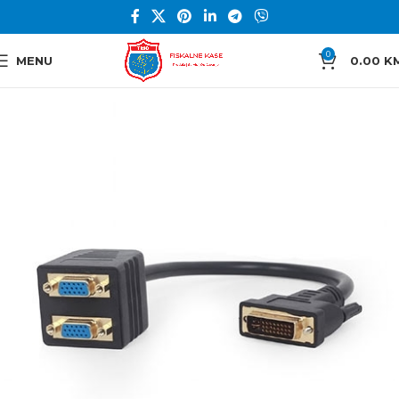
0
MENU
0.00
K