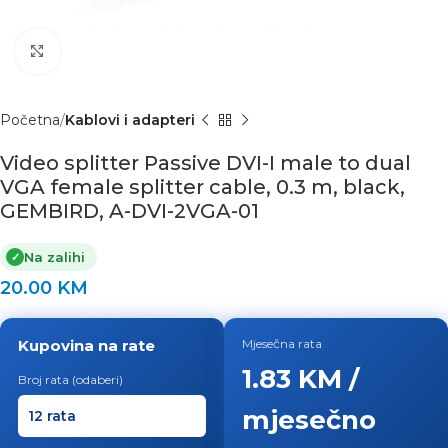
Click to enlarge
Početna
Kablovi i adapteri
Video splitter Passive DVI-I male to dual
VGA female splitter cable, 0.3 m, black,
GEMBIRD, A-DVI-2VGA-01
Na zalihi
✓
20.00
KM
Kupovina na rate
Mjesečna rata
1.83 KM /
Broj rata (odaberi)
mjesečno