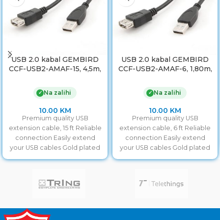
USB 2.0 kabal GEMBIRD
USB 2.0 kabal GEMBIRD
CCF-USB2-AMAF-15, 4,5m,
CCF-USB2-AMAF-6, 1,80m,
A-A ext cable, premium,
A-A ext cable ferrite
ferrit
Na zalihi
Na zalihi
✓
✓
10.00
KM
10.00
KM
Premium quality USB
Premium quality USB
extension cable, 15 ft Reliable
extension cable, 6 ft Reliable
connection Easily extend
connection Easily extend
your USB cables Gold plated
your USB cables Gold plated
contacts
contacts