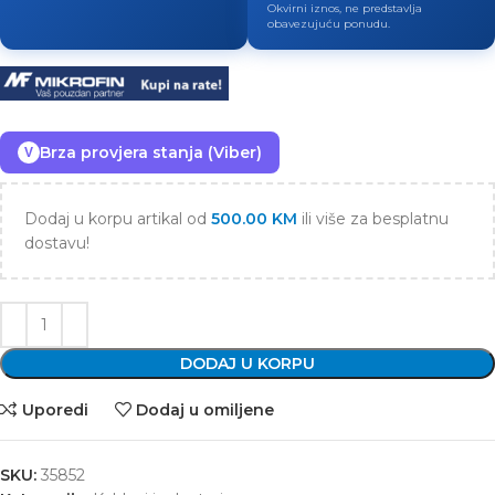
Okvirni iznos, ne predstavlja
obavezujuću ponudu.
Brza provjera stanja (Viber)
V
Dodaj u korpu artikal od
500.00
KM
ili više za besplatnu
dostavu!
DODAJ U KORPU
Uporedi
Dodaj u omiljene
SKU:
35852