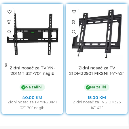
Zidni nosač za TV YN-
Zidni nosač za TV
201MT 32”-70” nagib
21DM32501 FIKSNI 14”-42”
Na zalihi
Na zalihi
✓
✓
40.00
KM
15.00
KM
Zidni nosač za TV YN-201MT
Zidni nosač za TV 21DM325
32”-70” nagib
14”-42”