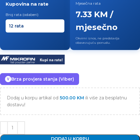
Kupovina na rate
Mjesečna rata
7.33 KM /
Broj rata (odaberi)
mjesečno
Okvirni iznos, ne predstavlja
obavezujuću ponudu.
Brza provjera stanja (Viber)
V
Dodaj u korpu artikal od
500.00
KM
ili više za besplatnu
dostavu!
DODAJ U KORPU