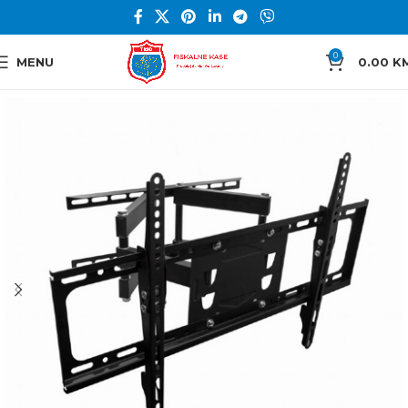
0
MENU
0.00
K