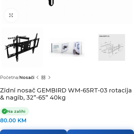
Click to enlarge
Početna
Nosači
Zidni nosač GEMBIRD WM-65RT-03 rotacija
& nagib, 32”-65” 40kg
Na zalihi
✓
80.00
KM