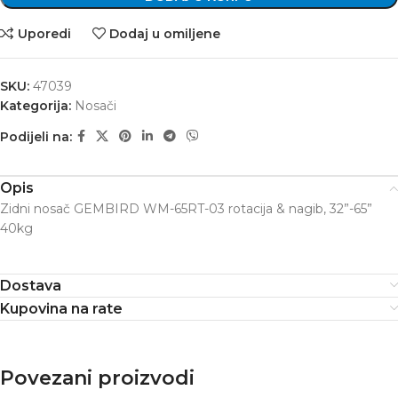
Uporedi
Dodaj u omiljene
SKU:
47039
Kategorija:
Nosači
Podijeli na:
Opis
Zidni nosač GEMBIRD WM-65RT-03 rotacija & nagib, 32”-65”
40kg
Dostava
Kupovina na rate
Povezani proizvodi