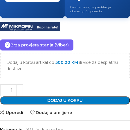
Okvirni iznos, ne predstavlja
obavezujuću ponudu.
Brza provjera stanja (Viber)
V
Dodaj u korpu artikal od
500.00
KM
ili više za besplatnu
dostavu!
DODAJ U KORPU
Uporedi
Dodaj u omiljene
Kategorije:
DGT
,
Video nadzor