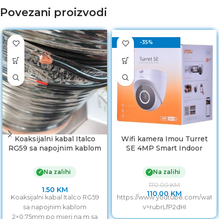
Povezani proizvodi
-35%
Koaksijalni kabal Italco
Wifi kamera Imou Turret
RG59 sa napojnim kablom
SE 4MP Smart Indoor
2×0.75mm
Camera – IPC-T42EP
Na zalihi
Na zalihi
✓
✓
170.00
KM
1.50
KM
110.00
KM
Koaksijalni kabal Italco RG59
https://www.youtube.com/watc
sa napojnim kablom
v=rubrLfP2dHI
2×0.75mm po mjeri na m sa