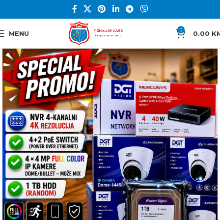
0
MENU
0.00
K