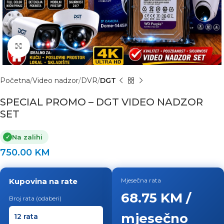
Click to enlarge
Početna
Video nadzor
DVR
DGT
SPECIAL PROMO – DGT VIDEO NADZOR
SET
Na zalihi
✓
750.00
KM
Kupovina na rate
Mjesečna rata
68.75 KM /
Broj rata (odaberi)
mjesečno