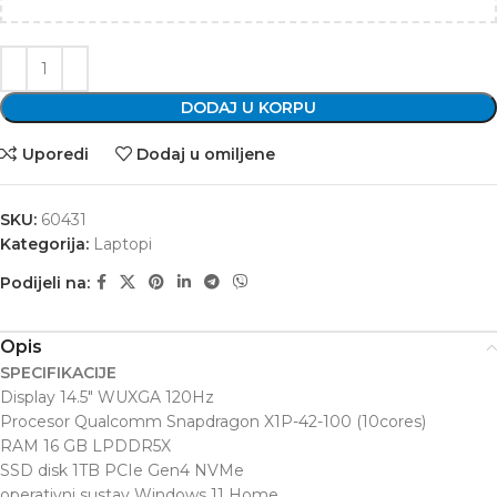
DODAJ U KORPU
Uporedi
Dodaj u omiljene
SKU:
60431
Kategorija:
Laptopi
Podijeli na:
Opis
SPECIFIKACIJE
Display 14.5″ WUXGA 120Hz
Procesor Qualcomm Snapdragon X1P-42-100 (10cores)
RAM 16 GB LPDDR5X
SSD disk 1TB PCIe Gen4 NVMe
operativni sustav Windows 11 Home