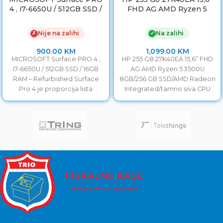
4 , i7-6650U / 512GB SSD /
FHD AG AMD Ryzen 5
16GB RAM
3500U
Nije na zalihi
Na zalihi
✗
✓
900.00
KM
1,099.00
KM
MICROSOFT Surface PRO 4 ,
HP 255 G8 27K40EA 15,6” FHD
i7-6650U / 512GB SSD / 16GB
AG AMD Ryzen 5 3500U
RAM – Refurbished Surface
8GB/256 GB SSD/AMD Radeon
Pro 4 je proporcija lista
Integrated/tamno siva CPU
AMD Ryzen