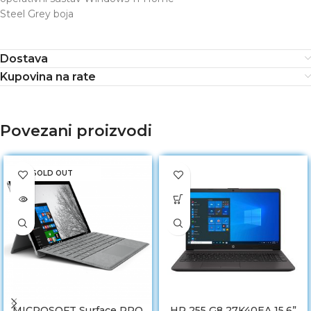
Steel Grey boja
Dostava
Kupovina na rate
Povezani proizvodi
SOLD OUT
MICROSOFT Surface PRO
HP 255 G8 27K40EA 15,6”