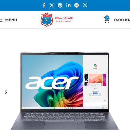
0
MENU
0.00
K