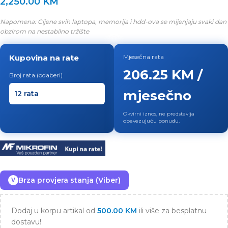
2,250.00
KM
Napomena: Cijene svih laptopa, memorija i hdd-ova se mijenjaju svaki dan
obzirom na nestabilno tržište
Kupovina na rate
Mjesečna rata
206.25 KM /
Broj rata (odaberi)
mjesečno
Okvirni iznos, ne predstavlja
obavezujuću ponudu.
Brza provjera stanja (Viber)
V
Dodaj u korpu artikal od
500.00
KM
ili više za besplatnu
dostavu!