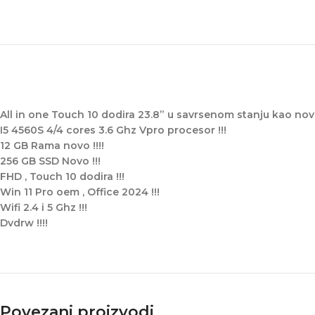
All in one Touch 10 dodira 23.8” u savrsenom stanju kao nov !
I5 4560S 4/4 cores 3.6 Ghz Vpro procesor !!!
12 GB Rama novo !!!!
256 GB SSD Novo !!!
FHD , Touch 10 dodira !!!
Win 11 Pro oem , Office 2024 !!!
Wifi 2.4 i 5 Ghz !!!
Dvdrw !!!!
Povezani proizvodi