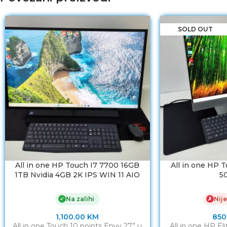
SOLD OUT
All in one HP Touch I7 7700 16GB
All in one HP 
1TB Nvidia 4GB 2K IPS WIN 11 AIO
5
Na zalihi
Nije
✓
✗
1,100.00
KM
850
All in one Touch 10 points Envy 27” u
All in one HP El