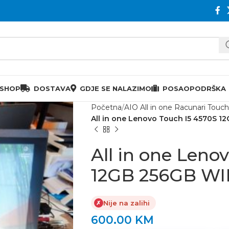
 SHOP
DOSTAVA
GDJE SE NALAZIMO
POSAO
PODRŠKA
Početna
AIO All in one Racunari Touc
All in one Lenovo Touch I5 4570S 1
All in one Leno
12GB 256GB WIN
Nije na zalihi
✗
600.00
KM