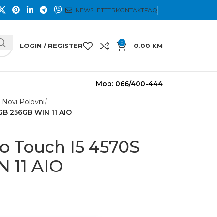
NEWSLETTER
KONTAKT
FAQ
0
LOGIN / REGISTER
0.00
KM
Mob: 066/400-444
h Novi Polovni
2GB 256GB WIN 11 AIO
vo Touch I5 4570S
 11 AIO