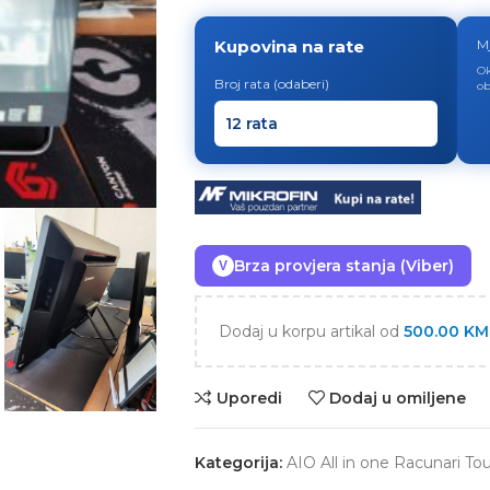
Kupovina na rate
M
Ok
Broj rata (odaberi)
ob
Brza provjera stanja (Viber)
V
Dodaj u korpu artikal od
500.00
KM
Uporedi
Dodaj u omiljene
Kategorija:
AIO All in one Racunari To