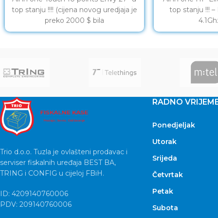
top stanju !!!! (cijena novog uredjaja je
top stanju !!! 
preko 2000 $ bila
4.1Gh
RADNO VRIJEM
Ponedjeljak
Utorak
Trio d.o.o. Tuzla je ovlašteni prodavac i
Srijeda
serviser fiskalnih uređaja BEST BA,
TRING i CONFIG u cijeloj FBiH.
Četvrtak
Petak
ID: 4209140760006
PDV: 209140760006
Subota