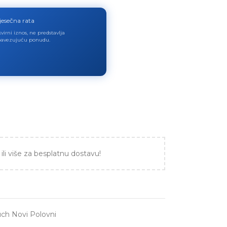
jesečna rata
virni iznos, ne predstavlja
avezujuću ponudu.
ili više za besplatnu dostavu!
uch Novi Polovni