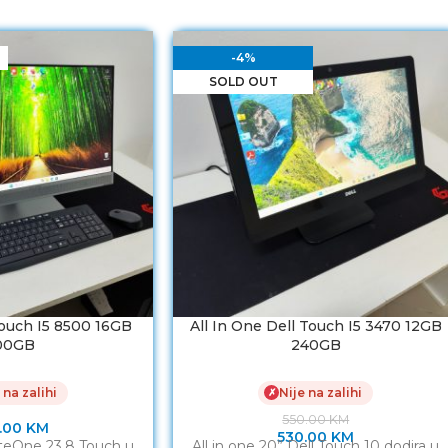
-4%
SOLD OUT
Touch I5 8500 16GB
All In One Dell Touch I5 3470 12GB
00GB
240GB
 na zalihi
Nije na zalihi
✗
550.00
KM
.00
KM
530.00
KM
iteOne 23.8 Touch u
All in one 20” Dell Touch 10 dodira u