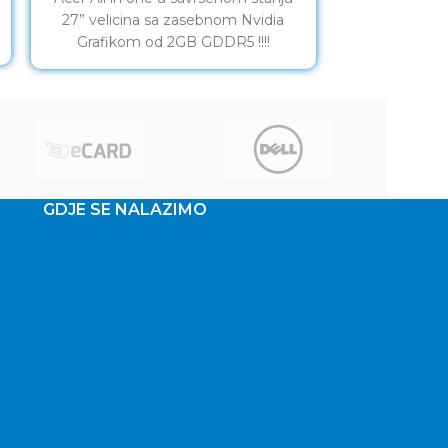
27” velicina sa zasebnom Nvidia
dobro stanju !
Grafikom od 2GB GDDR5 !!!!
G
Mogucnost kupovine ziralno
GDJE SE NALAZIMO