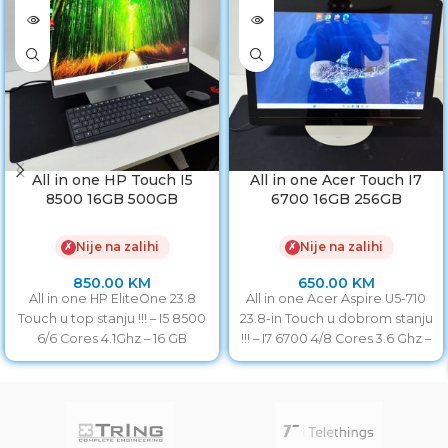
All in one HP Touch I5
All in one Acer Touch I7
8500 16GB 500GB
6700 16GB 256GB
Nije na zalihi
Nije na zalihi
✗
✗
850.00
KM
650.00
KM
All in one HP EliteOne 23.8
All in one Acer Aspire U5-710
Touch u top stanju !!! – I5 8500
23.8-in Touch u dobrom stanju
6/6 Cores 4.1Ghz – 16 GB
!!! – I7 6700 4/8 Cores 3.6 Ghz –