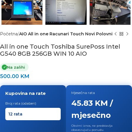
Početna
AIO All in one Racunari Touch Novi Polovni
All in one Touch Toshiba SurePoss Intel
G540 8GB 256GB WIN 10 AIO
Na zalihi
✓
500.00
KM
Kupovina na rate
Mjesečna rata
45.83 KM /
Broj rata (odaberi)
mjesečno
Okvirni iznos, ne predstavlja
obavezujuću ponudu.