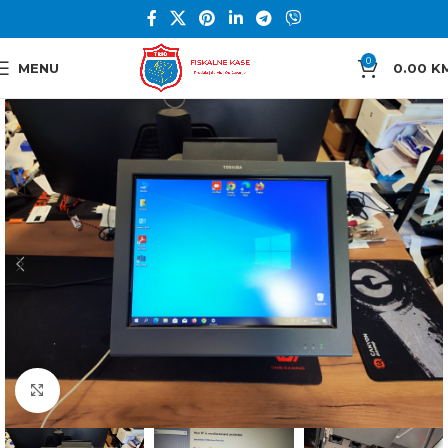
0
MENU
0.00
K
Click to enlarge