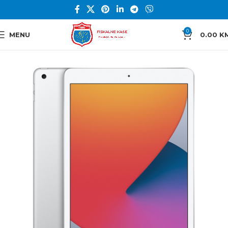
0
MENU
0.00
K