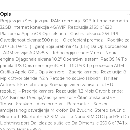
Opis
Broj jezgara Šest jezgara RAM memorija 3GB Interna memorija
32GB Internet konekcija 4G/WiFi Rezolucija 2160 x 1620
Platforma Apple iOS Opis ekrana – Gustina ekrana: 264 PPI –
Osvetljenost ekrana: 500 nita – Oleofobični premaz – Podrška za
APPLE Pencil (1. gen) Boja Srebrna 4G (LTE) Da Opis procesora
– ARM verzija: ARMv8.3 – Tehnologija izrade: 7 nm – Neural
engine Dijagonala ekrana 10.2” Operativni sistem iPadOS 14 Tip
panela IPS Opis memorije 3GB LPDDR4X Tip procesora ARM
Grafika Apple GPU Opis kamere – Zadnja kamera: Rezolucija: 8
Mpix Otvor blende: f/2.4 Petodelno sočivo Hibridni IR filter
Automatska stabilizacija Snimanje video zapisa u FullHD
rezoluciji – Prednja kamera: Rezolucija: 1.2 Mpix Otvor blende:
f/2.4 Kamera Prednja/Zadnja Senzor – Čitač otiska prsta –
Troosni žiroskop – Akcelometar – Barometar – Senzor
ambijetalnog osvetljenja Mikrofon Da Zvučnici Stereo zvučnici
Bluetooth Bluetooth 4.2 SIM slot 1 x Nano SIM OTG podrška Da
Lightning port Da Izlaz za slušalice Da Dimenzije 250.6 x 174.1 x
7.5 mm Težina 495 g