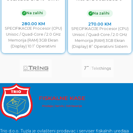
Donut Blue
Na zalihi
✓
Na zalihi
✓
280.00
KM
270.00
KM
SPECIFIKACIJE Procesor (CPU)
SPECIFIKACIJE Procesor (CPU)
Unisoc / Quad-Core / 2.0 GHz
Unisoc / Quad-Core / 2.0 GHz
Memorija (RAM) 3GB Ekran
Memorija (RAM) 3GB Ekran
(Display) 10.1” Operativni
(Display) 8” Operativni Sistem
Sistem Android 11 Pohrana
Android 11 Pohrana
Trio d.o.o. Tuzla je ovlašteni prodavac i serviser fiskalnih uređaja