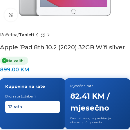
Click to enlarge
Početna
Tableti
Apple iPad 8th 10.2 (2020) 32GB Wifi silver
Na zalihi
✓
899.00
KM
Kupovina na rate
Mjesečna rata
82.41 KM /
Broj rata (odaberi)
mjesečno
Okvirni iznos, ne predstavlja
obavezujuću ponudu.