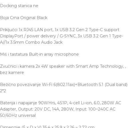
Docking stanica
ne
Boja
Crna Original Black
Priključci
1x RJ45 LAN port, 1x USB 3.2 Gen 2 Type-C support
DisplayPort / power delivery / G-SYNC, 3x USB 3.2 Gen 1 Type-
A//1x 3.5mm Combo Audio Jack
Miš i tastatura
Built-in array microphone
Zvučnici i kamera
2x 4W speaker with Smart Amp Technology, ,
bez kamere
Bežično povezivanje
Wi-Fi 6(802.11ax)+Bluetooth 5.1 (Dual band)
2*2
Baterija i napajanje
90WHrs, 4S1P, 4-cell Li-ion, 6.0, 280W AC
Adapter, Output: 20V DC, 14A, 280W, Input: 100~240C AC
50/60Hz universal
Dimenzije (Š x D x V)
35.4 x 25.9 x 2.26 ~ 2.72 cm