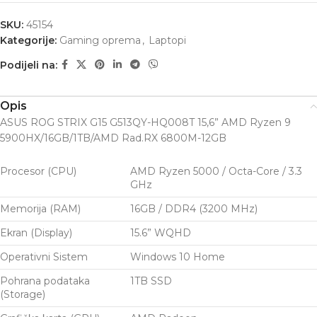
SKU:
45154
Kategorije:
Gaming oprema
,
Laptopi
Podijeli na:
Opis
ASUS ROG STRIX G15 G513QY-HQ008T 15,6” AMD Ryzen 9
5900HX/16GB/1TB/AMD Rad.RX 6800M-12GB
Procesor (CPU)
AMD Ryzen 5000 / Octa-Core / 3.3
GHz
Memorija (RAM)
16GB / DDR4 (3200 MHz)
Ekran (Display)
15.6” WQHD
Operativni Sistem
Windows 10 Home
Pohrana podataka
1TB SSD
(Storage)