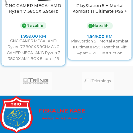
GNC GAMER MEGA- AMD
PlayStation 5 + Mortal
Ryzen 7 3800X 3.9GHz
Kombat 11 Ultimate PS5 +
Ratchet Rift Apart PS5 +
Destruction
Na zalihi
✓
Na zalihi
✓
1,999.00
KM
1,549.00
KM
GNC GAMER MEGA- AMD
PlayStation 5 + Mortal Kombat
Ryzen 7 3800X 3.9GHz GNC
11 Ultimate PS5 + Ratchet Rift
GAMER MEGA- AMD Ryzen 7
Apart PS5 + Destruction
3800X AM4 BOX 8 cores,16
threads,3.9GHz