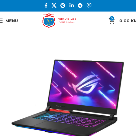
0
MENU
0.00
K