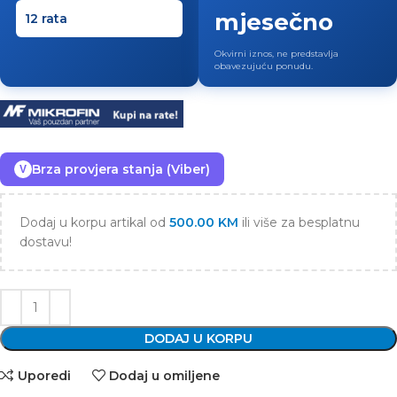
mjesečno
Okvirni iznos, ne predstavlja
obavezujuću ponudu.
Brza provjera stanja (Viber)
V
Dodaj u korpu artikal od
500.00
KM
ili više za besplatnu
dostavu!
DODAJ U KORPU
Uporedi
Dodaj u omiljene