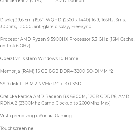
Grafička karta (GPU)
AMD Radeon
Displej
39,6 cm (15,6”) WQHD (2560 x 1440) 16:9, 165Hz, 3ms,
300nits, 1:1000, anti-glare display, FreeSync
Procesor
AMD Ryzen 9 5900HX Processor 3.3 GHz (16M Cache,
up to 4.6 GHz)
Operativni sistem
Windows 10 Home
Memorija (RAM)
16 GB 8GB DDR4-3200 SO-DIMM *2
SSD
disk 1 TB M.2 NVMe PCIe 3.0 SSD
Grafička kartica
AMD Radeon RX 6800M, 12GB GDDR6, AMD
RDNA 2 (2300Mhz Game Clockup to 2600Mhz Max)
Vrsta prenosnog računara
Gaming
Touchscreen
ne