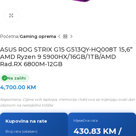
Click to enlarge
Početna
Gaming oprema
ASUS ROG STRIX G15 G513QY-HQ008T 15,6”
AMD Ryzen 9 5900HX/16GB/1TB/AMD
Rad.RX 6800M-12GB
Na zalihi
✓
4,700.00
KM
Napomena: Cijene svih laptopa, memorija i hdd-ova se mijenjaju svaki dan
obzirom na nestabilno tržište
Kupovina na rate
Mjesečna rata
430.83 KM /
Broj rata (odaberi)