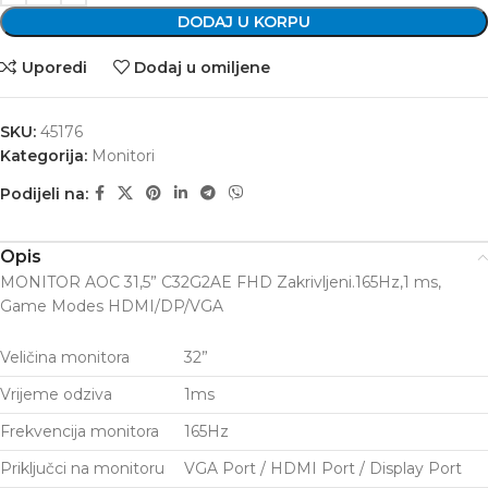
DODAJ U KORPU
Uporedi
Dodaj u omiljene
SKU:
45176
Kategorija:
Monitori
Podijeli na:
Opis
MONITOR AOC 31,5” C32G2AE FHD Zakrivljeni.165Hz,1 ms,
Game Modes HDMI/DP/VGA
Veličina monitora
32”
Vrijeme odziva
1ms
Frekvencija monitora
165Hz
Priključci na monitoru
VGA Port / HDMI Port / Display Port