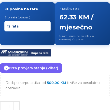
Kupovina na rate
Mjesečna rata
62.33 KM /
Broj rata (odaberi)
mjesečno
Okvirni iznos, ne predstavlja
obavezujuću ponudu.
Brza provjera stanja (Viber)
V
Dodaj u korpu artikal od
500.00
KM
ili više za besplatnu
dostavu!