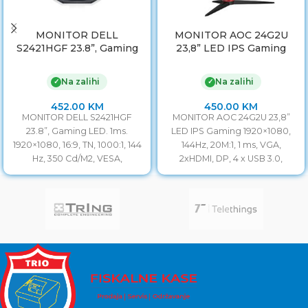
MONITOR DELL
MONITOR AOC 24G2U
S2421HGF 23.8”, Gaming
23,8” LED IPS Gaming
LED. 1ms. 1920×1080, 16:9,
1920×1080, 144Hz, 20M:1, 1
TN, 1000:1, 144 Hz, 350
ms, VGA, 2xHDMI, DP, 4 x
Na zalihi
Na zalihi
✓
✓
Cd/M2, VESA, DisplayPort,
USB 3.0, Zvučnici. H.
HDMI, USB, 3godGAR.
Adjust, VESA, 3y
452.00
KM
450.00
KM
MONITOR DELL S2421HGF
MONITOR AOC 24G2U 23,8”
23.8”, Gaming LED. 1ms.
LED IPS Gaming 1920×1080,
1920×1080, 16:9, TN, 1000:1, 144
144Hz, 20M:1, 1 ms, VGA,
Hz, 350 Cd/M2, VESA,
2xHDMI, DP, 4 x USB 3.0,
DisplayPort, HDMI, USB,
Zvučnici.
3godGAR.