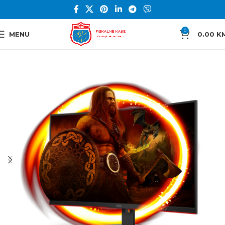
0
MENU
0.00
K