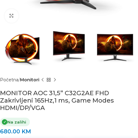
Click to enlarge
Početna
Monitori
MONITOR AOC 31,5” C32G2AE FHD
Zakrivljeni 165Hz,1 ms, Game Modes
HDMI/DP/VGA
Na zalihi
✓
680.00
KM