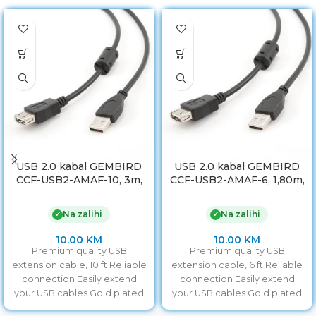
USB 2.0 kabal GEMBIRD
USB 2.0 kabal GEMBIRD
CCF-USB2-AMAF-10, 3m,
CCF-USB2-AMAF-6, 1,80m,
A-A ext cable, premium,
A-A ext cable ferrite
ferrit
Na zalihi
Na zalihi
✓
✓
10.00
KM
10.00
KM
Premium quality USB
Premium quality USB
extension cable, 10 ft Reliable
extension cable, 6 ft Reliable
connection Easily extend
connection Easily extend
your USB cables Gold plated
your USB cables Gold plated
contacts Lifetime warranty
contacts