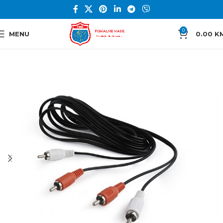
0
MENU
0.00
K