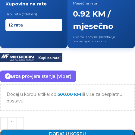
Kupovina na rate
Mjesečna rata
0.92 KM /
Broj rata (odaberi)
mjesečno
Okvirni iznos, ne predstavlja
obavezujuću ponudu.
Brza provjera stanja (Viber)
V
Dodaj u korpu artikal od
500.00
KM
ili više za besplatnu
dostavu!
DODAJ U KORPU