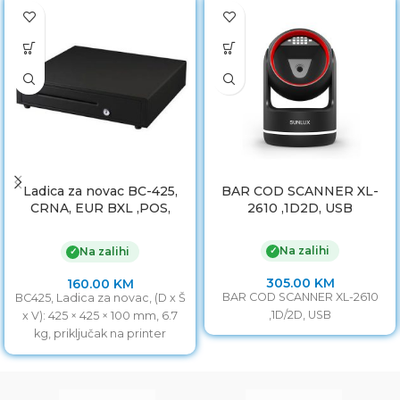
Ladica za novac BC-425,
BAR COD SCANNER XL-
CRNA, EUR BXL ,POS,
2610 ,1D2D, USB
425x425x100mm
Na zalihi
✓
Na zalihi
✓
305.00
KM
160.00
KM
BAR COD SCANNER XL-2610
BC425, Ladica za novac, (D x Š
,1D/2D, USB
x V): 425 × 425 × 100 mm, 6.7
kg, priključak na printer