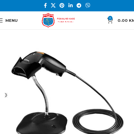
0
MENU
0.00
K