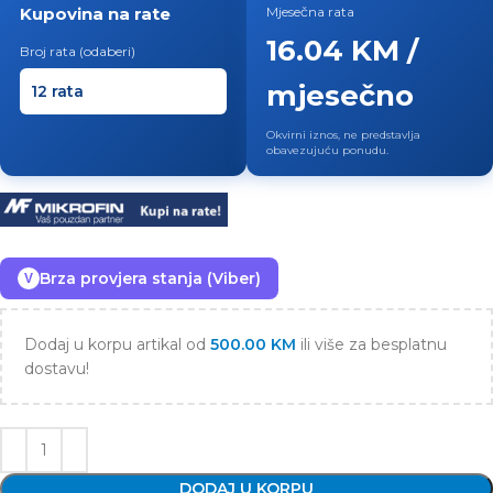
Kupovina na rate
Mjesečna rata
16.04 KM /
Broj rata (odaberi)
mjesečno
Okvirni iznos, ne predstavlja
obavezujuću ponudu.
Brza provjera stanja (Viber)
V
Dodaj u korpu artikal od
500.00
KM
ili više za besplatnu
dostavu!
DODAJ U KORPU