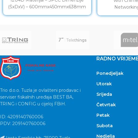
with Chime
(ŠxDxV) – 600mmx450mmx638mm
Networkin
Montaža – Montaža na zid i ravne
Devices,100-240 
Remote Con
RADNO VRIJEM
Ponedjeljak
Utorak
Trio d.o.o. Tuzla je ovlašteni prodavac i
Srijeda
serviser fiskalnih uređaja BEST BA,
TRING i CONFIG u cijeloj FBiH.
Četvrtak
Petak
ID: 4209140760006
PDV: 209140760006
Subota
Nedjelja