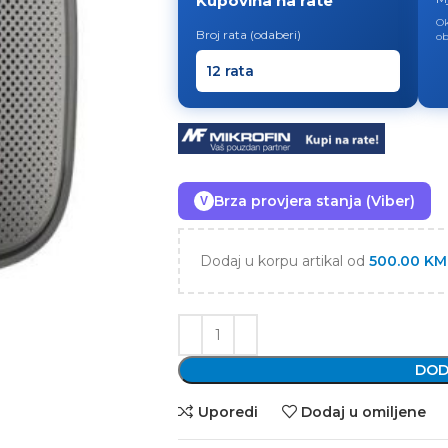
Kupovina na rate
Ok
Broj rata (odaberi)
ob
Brza provjera stanja (Viber)
V
Dodaj u korpu artikal od
500.00
KM
DOD
Uporedi
Dodaj u omiljene