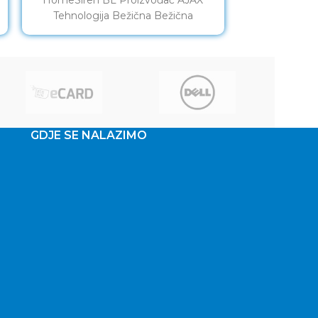
Tehnologija Bežična Bežična
Tehnologi
frekvencija 868 MHz Bežična
frekvenci
komunikacija Dvosmjerna Napajanje
komunikaci
Baterijsko 2
p
GDJE SE NALAZIMO