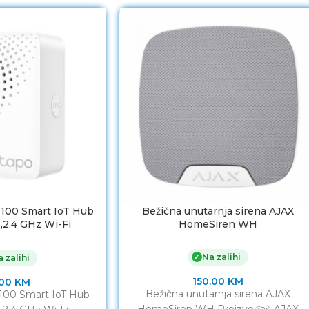
100 Smart IoT Hub
Bežična unutarnja sirena AJAX
,2.4 GHz Wi-Fi
HomeSiren WH
g,868 MHz for
V,50/60 Hz,Plug-in,
Na zalihi
✓
 zalihi
l with Tapo App,
90dB
150.00
KM
.00
KM
Bežična unutarnja sirena AJAX
100 Smart IoT Hub
HomeSiren WH Proizvođač AJAX