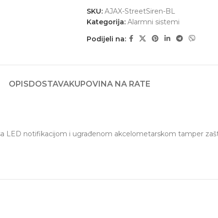
SKU:
AJAX-StreetSiren-BL
Kategorija:
Alarmni sistemi
Podijeli na:
OPIS
DOSTAVA
KUPOVINA NA RATE
a LED notifikacijom i ugrađenom akcelometarskom tamper zaštito