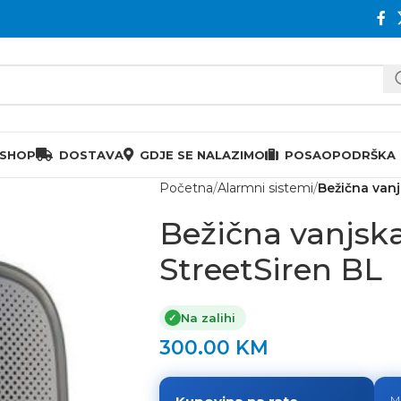
 SHOP
DOSTAVA
GDJE SE NALAZIMO
POSAO
PODRŠKA
Početna
Alarmni sistemi
Bežična vanj
Bežična vanjsk
StreetSiren BL
Na zalihi
✓
300.00
KM
M