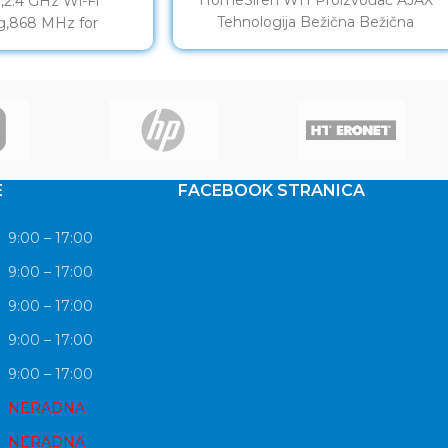
,2.4 GHz Wi-Fi
Tehnologija Bežična Bežična
g,868 MHz for
frekvencija 868 MHz Bežična
V,50/60 Hz,Plug-in,
komunikacija Dvosmjerna Napajanje
trol with Tapo
Baterijsko 2
E
FACEBOOK STRANICA
9:00 – 17:00
9:00 – 17:00
9:00 – 17:00
9:00 – 17:00
9:00 – 17:00
NERADNA
NERADNA