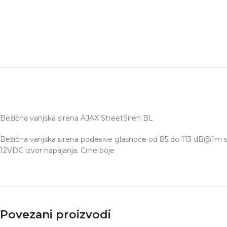
Bežična vanjska sirena AJAX StreetSiren BL
Bežična vanjska sirena podesive glasnoće od 85 do 113 dB@1m s
12VDC izvor napajanja. Crne boje
Povezani proizvodi