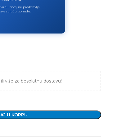
virni iznos, ne predstavlja
avezujuću ponudu.
ili više za besplatnu dostavu!
AJ U KORPU