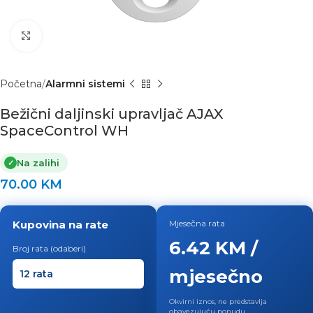
Click to enlarge
Početna
Alarmni sistemi
Bežični daljinski upravljač AJAX
SpaceControl WH
Na zalihi
✓
70.00
KM
Kupovina na rate
Mjesečna rata
6.42 KM /
Broj rata (odaberi)
mjesečno
Okvirni iznos, ne predstavlja
obavezujuću ponudu.