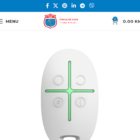
0
MENU
0.00
K