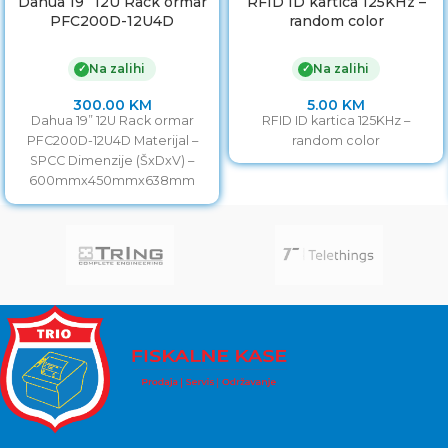
Dahua 19” 12U Rack ormar
RFID ID kartica 125KHz –
PFC200D-12U4D
random color
Na zalihi
Na zalihi
✓
✓
300.00
KM
5.00
KM
Dahua 19” 12U Rack ormar
RFID ID kartica 125KHz –
PFC200D-12U4D Materijal –
random color
SPCC Dimenzije (ŠxDxV) –
600mmx450mmx638mm
Montaža – Montaža na zid i
ravne