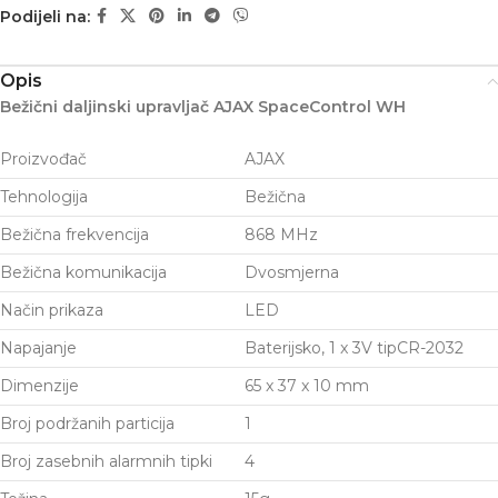
Podijeli na:
Opis
Bežični daljinski upravljač AJAX SpaceControl WH
Proizvođač
AJAX
Tehnologija
Bežična
Bežična frekvencija
868 MHz
Bežična komunikacija
Dvosmjerna
Način prikaza
LED
Napajanje
Baterijsko, 1 x 3V tipCR-2032
Dimenzije
65 x 37 x 10 mm
Broj podržanih particija
1
Broj zasebnih alarmnih tipki
4