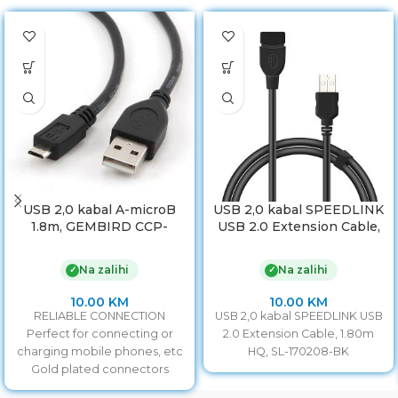
USB 2,0 kabal A-microB
USB 2,0 kabal SPEEDLINK
1.8m, GEMBIRD CCP-
USB 2.0 Extension Cable,
mUSB2-AMBM-6
AMAF, 1,80m HQ, SL-
170208-BK
Na zalihi
Na zalihi
✓
✓
10.00
KM
10.00
KM
RELIABLE CONNECTION
USB 2,0 kabal SPEEDLINK USB
Perfect for connecting or
2.0 Extension Cable, 1.80m
charging mobile phones, etc
HQ, SL-170208-BK
Gold plated connectors