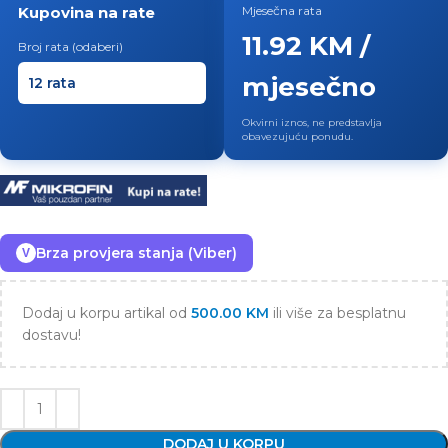
Kupovina na rate
Mjesečna rata
11.92 KM /
Broj rata (odaberi)
mjesečno
Okvirni iznos, ne predstavlja
obavezujuću ponudu.
Brza provjera stanja (Viber)
V
Dodaj u korpu artikal od
500.00
KM
ili više za besplatnu
dostavu!
DODAJ U KORPU