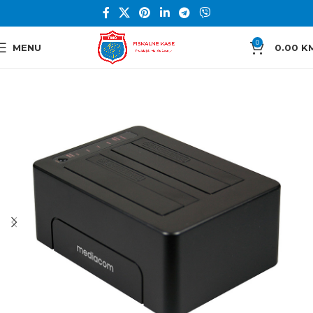
0
MENU
0.00
K