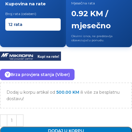
Kupovina na rate
Mjesečna rata
0.92 KM /
Broj rata (odaberi)
mjesečno
Okvirni iznos, ne predstavlja
obavezujuću ponudu.
Brza provjera stanja (Viber)
V
Dodaj u korpu artikal od
500.00
KM
ili više za besplatnu
dostavu!
DODAJ U KORPU