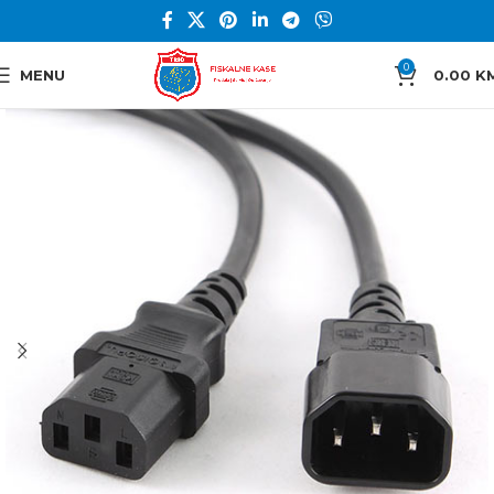
0
MENU
0.00
K