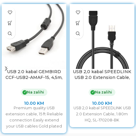
USB 2.0 kabal GEMBIRD
USB 2,0 kabal SPEEDLINK
CCF-USB2-AMAF-15, 4,5m,
USB 2.0 Extension Cable,
A-A ext cable, premium,
AMAF, 1,80m HQ, SL-
ferrit
170208-BK
Na zalihi
Na zalihi
✓
✓
10.00
KM
10.00
KM
Premium quality USB
USB 2,0 kabal SPEEDLINK USB
extension cable, 15 ft Reliable
2.0 Extension Cable, 1.80m
connection Easily extend
HQ, SL-170208-BK
your USB cables Gold plated
contacts