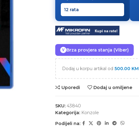
Brza provjera stanja (Viber)
V
Dodaj u korpu artikal od
500.00
KM
Uporedi
Dodaj u omiljene
SKU:
43840
Kategorija:
Konzole
Podijeli na: