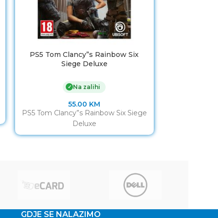
PS5 Tom Clancy”s Rainbow Six
PlayStation
Siege Deluxe
Ultimate PS5
PS5 
Na zalihi
✓
55.00
KM
1
PS5 Tom Clancy”s Rainbow Six Siege
PlayStation
Deluxe
Ultimate PS5
PS5 
GDJE SE NALAZIMO