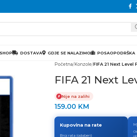
 SHOP
DOSTAVA
GDJE SE NALAZIMO
POSAO
PODRŠKA
Početna
Konzole
FIFA 21 Next Level 
FIFA 21 Next Le
Nije na zalihi
✗
159.00
KM
Kupovina na rate
M
Ok
Broj rata (odaberi)
ob