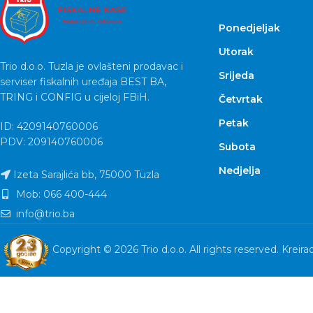
Ponedjeljak
Utorak
Trio d.o.o. Tuzla je ovlašteni prodavac i
Srijeda
serviser fiskalnih uređaja BEST BA,
TRING i CONFIG u cijeloj FBiH.
Četvrtak
Petak
ID: 4209140760006
PDV: 209140760006
Subota
Nedjelja
Izeta Sarajlića bb, 75000 Tuzla
Mob: 066 400-444
info@trio.ba
Copyright © 2026 Trio d.o.o. All rights reserved. Kreira