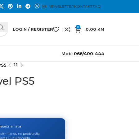
NEWSLETTER
KONTAKT
FAQ
0
LOGIN / REGISTER
0.00
KM
Mob: 066/400-444
PS5
vel PS5
jesečna rata
virni iznos, ne predstavlja
avezujuću ponudu.