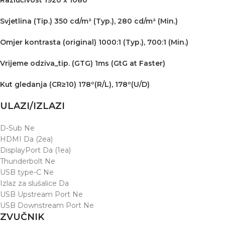
Razlučivost 1920 x 1080
Svjetlina (Tip.) 350 cd/m² (Typ.), 280 cd/m² (Min.)
Omjer kontrasta (original) 1000:1 (Typ.), 700:1 (Min.)
Vrijeme odziva_tip. (GTG) 1ms (GtG at Faster)
Kut gledanja (CR≥10) 178º(R/L), 178º(U/D)
ULAZI/IZLAZI
D-Sub Ne
HDMI Da (2ea)
DisplayPort Da (1ea)
Thunderbolt Ne
USB type-C Ne
Izlaz za slušalice Da
USB Upstream Port Ne
USB Downstream Port Ne
ZVUČNIK