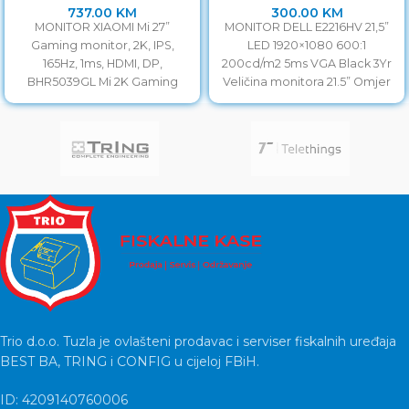
737.00
KM
300.00
KM
MONITOR XIAOMI Mi 27”
MONITOR DELL E2216HV 21,5”
Gaming monitor, 2K, IPS,
LED 1920×1080 600:1
165Hz, 1ms, HDMI, DP,
200cd/m2 5ms VGA Black 3Yr
BHR5039GL Mi 2K Gaming
Veličina monitora 21.5” Omjer
Monitor 27” Širok raspon
monitora 16:9 Vrijeme odziva
Trio d.o.o. Tuzla je ovlašteni prodavac i serviser fiskalnih uređaja
BEST BA, TRING i CONFIG u cijeloj FBiH.
ID: 4209140760006