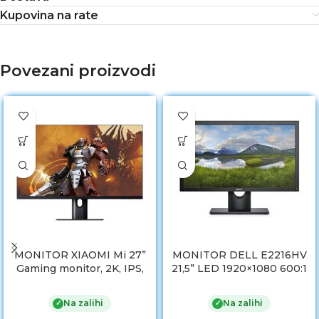
Kupovina na rate
Povezani proizvodi
MONITOR XIAOMI Mi 27”
MONITOR DELL E2216HV
Gaming monitor, 2K, IPS,
21,5” LED 1920×1080 600:1
165Hz, 1ms, HDMI, DP,
200cd/m2 5ms VGA Black
BHR5039GL
3Yr
Na zalihi
Na zalihi
✓
✓