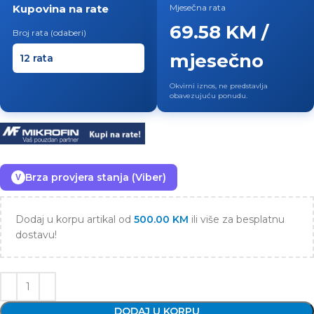
Kupovina na rate
Mjesečna rata
69.58 KM /
Broj rata (odaberi)
mjesečno
Okvirni iznos, ne predstavlja
obavezujuću ponudu.
Brza provjera stanja (Viber)
V
Dodaj u korpu artikal od
500.00
KM
ili više za besplatnu
dostavu!
DODAJ U KORPU