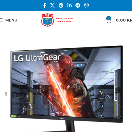
0
MENU
0.00
K