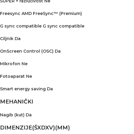
SUPER + razlučivost Ne
Freesync AMD FreeSync™ (Premium)
G sync compatible G sync compatible
Ciljnik Da
OnScreen Control (OSC) Da
Mikrofon Ne
Fotoaparat Ne
Smart energy saving Da
MEHANIČKI
Nagib (kut) Da
DIMENZIJE(ŠXDXV)(MM)