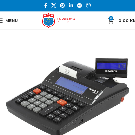
0
MENU
0.00
K