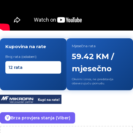
Kupovina na rate
Mjesečna rata
59.42 KM /
Broj rata (odaberi)
mjesečno
Okvirni iznos, ne predstavlja
obavezujuću ponudu.
Brza provjera stanja (Viber)
V