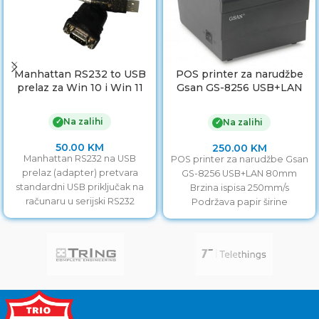
Manhattan RS232 to USB
POS printer za narudžbe
prelaz za Win 10 i Win 11
Gsan GS-8256 USB+LAN
80mm
Na zalihi
✓
Na zalihi
✓
50.00
KM
250.00
KM
Manhattan RS232 na USB
POS printer za narudžbe Gsan
prelaz (adapter) pretvara
GS-8256 USB+LAN 80mm
standardni USB priključak na
Brzina ispisa 250mm/s
računaru u serijski RS232
Podržava papir širine
(DB9/COM) port. Omogućava
58/80mm
spajanje starijih