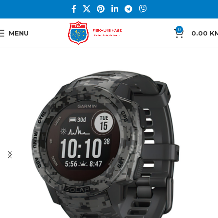
0
MENU
0.00
K