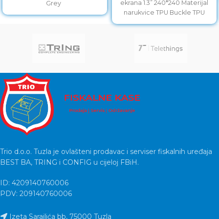
ekrana 1.3” 240*240 Materijal
Grey
narukvice TPU Buckle TPU
Bluetooth 5.0 (acceleration +
Trio d.o.o. Tuzla je ovlašteni prodavac i serviser fiskalnih uređaja
BEST BA, TRING i CONFIG u cijeloj FBiH.
ID: 4209140760006
PDV: 209140760006
Izeta Sarajlića bb, 75000 Tuzla