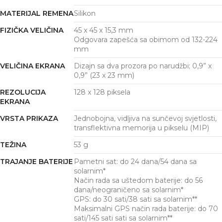
MATERIJAL REMENA
Silikon
FIZIČKA VELIČINA
45 x 45 x 15,3 mm
Odgovara zapešća sa obimom od 132-224
mm
VELIČINA EKRANA
Dizajn sa dva prozora po narudžbi; 0,9” x
0,9” (23 x 23 mm)
REZOLUCIJA
128 x 128 piksela
EKRANA
VRSTA PRIKAZA
Jednobojna, vidljiva na sunčevoj svjetlosti,
transflektivna memorija u pikselu (MIP)
TEŽINA
53 g
TRAJANJE BATERIJE
Pametni sat: do 24 dana/54 dana sa
solarnim*
Način rada sa uštedom baterije: do 56
dana/neograničeno sa solarnim*
GPS: do 30 sati/38 sati sa solarnim**
Maksimalni GPS način rada baterije: do 70
sati/145 sati sati sa solarnim**