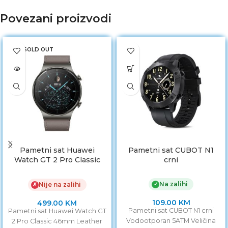
Povezani proizvodi
SOLD OUT
Pametni sat Huawei
Pametni sat CUBOT N1
Watch GT 2 Pro Classic
crni
46mm Leather Grey
Na zalihi
✓
Nije na zalihi
✗
109.00
KM
499.00
KM
Pametni sat CUBOT N1 crni
Pametni sat Huawei Watch GT
Vodootporan 5ATM Veličina
2 Pro Classic 46mm Leather