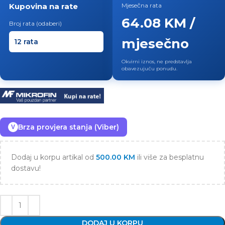
Kupovina na rate
Mjesečna rata
64.08 KM /
Broj rata (odaberi)
mjesečno
Okvirni iznos, ne predstavlja
obavezujuću ponudu.
Brza provjera stanja (Viber)
V
Dodaj u korpu artikal od
500.00
KM
ili više za besplatnu
dostavu!
DODAJ U KORPU