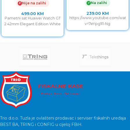
Na zalihi
✓
Nije na zalihi
✗
239.00
KM
499.00
KM
https://www.youtube.com/watc
Pametni sat Huawei Watch GT
v=7eYpg1I1-Ng
2 42mm Elegant Edition White
Trio d.o.o. Tuzla je ovlašteni prodavac i serviser fiskalnih uređaja
BEST BA, TRING i CONFIG u cijeloj FBiH.