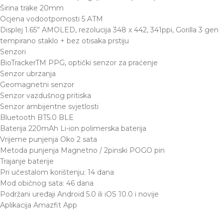
Širina trake 20mm
Ocjena vodootpornosti 5 ATM
Displej 1.65” AMOLED, rezolucija 348 x 442, 341ppi, Gorilla 3 gen
tempirano staklo + bez otisaka prstiju
Senzori
BioTrackerTM PPG, optički senzor za praćenje
Senzor ubrzanja
Geomagnetni senzor
Senzor vazdušnog pritiska
Senzor ambijentne svjetlosti
Bluetooth BT5.0 BLE
Baterija 220mAh Li-ion polimerska baterija
Vrijeme punjenja Oko 2 sata
Metoda punjenja Magnetno / 2pinski POGO pin
Trajanje baterije
Pri učestalom korištenju: 14 dana
Mod običnog sata: 46 dana
Podržani uređaji Android 5.0 ili iOS 10.0 i novije
Aplikacija Amazfit App