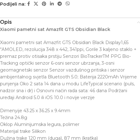
Podijeli na:
Opis
Xiaomi pametni sat Amazfit GTS Obsidian Black
Xiaomi pametni sat Amazfit GTS Obsidian Black Display1,65
“AMOLED, rezolucija 348 x 442, 341ppi, Gorile 3 kaljeno staklo +
premaz protiv otisaka prstiju Senzori BioTrackerTM PPG Bio-
Tracking optički senzor 6-osni senzor ubrzanja, 3-osni
geomagnetski senzor Senzor vazdušnog pritiska i senzor
ambijentalnog svjetla Bluetooth 5.0; Baterija 2220mAh Vrijeme
punjenja Oko 2 sata 14 dana u modu LifeTypical scenario (puls,
nadzor sna i dr) i Osnovni način rada sata: 46 dana Podržani
uređaji Android 5.0 ili iOS 10.0 i novije verzije
Dimenyije 43.25 x 36.25 x 9.4mm
Težina 24.8g
Oklop Aluminijumska legura, polimer
Materijal trake Silikon
Dužina trake 120 mm (duga), 87 mm (kratka)