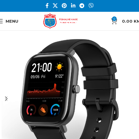
0
MENU
0.00
K