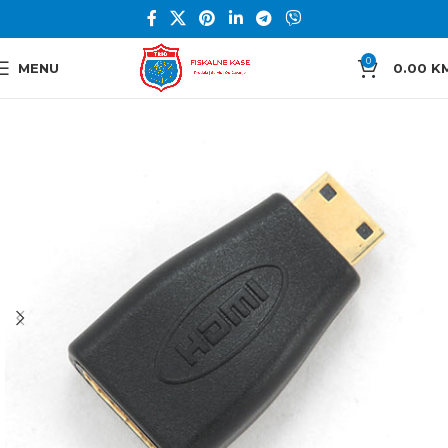
0
MENU
0.00
K