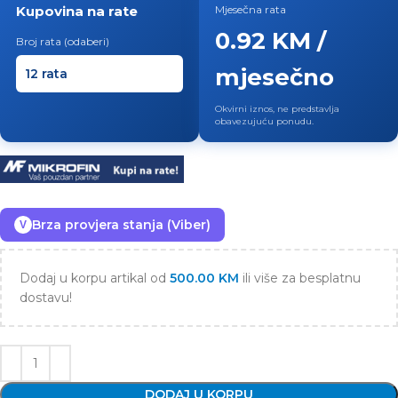
Kupovina na rate
Mjesečna rata
0.92 KM /
Broj rata (odaberi)
mjesečno
Okvirni iznos, ne predstavlja
obavezujuću ponudu.
Brza provjera stanja (Viber)
V
Dodaj u korpu artikal od
500.00
KM
ili više za besplatnu
dostavu!
DODAJ U KORPU