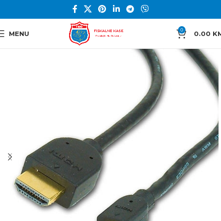
0
MENU
0.00
K