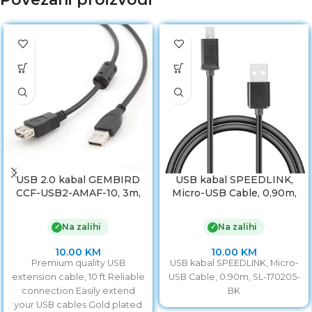
USB 2.0 kabal GEMBIRD
USB kabal SPEEDLINK,
CCF-USB2-AMAF-10, 3m,
Micro-USB Cable, 0,90m,
A-A ext cable, premium,
SL-170205-BK
ferrit
Na zalihi
Na zalihi
✓
✓
10.00
KM
10.00
KM
Premium quality USB
USB kabal SPEEDLINK, Micro-
extension cable, 10 ft Reliable
USB Cable, 0.90m, SL-170205-
connection Easily extend
BK
your USB cables Gold plated