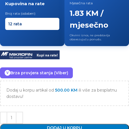
Kupovina na rate
Mjesečna rata
1.83 KM /
Broj rata (odaberi)
mjesečno
Okvirni iznos, ne predstavlja
obavezujuću ponudu.
Brza provjera stanja (Viber)
V
Dodaj u korpu artikal od
500.00
KM
ili više za besplatnu
dostavu!
DODAJ U KORPU