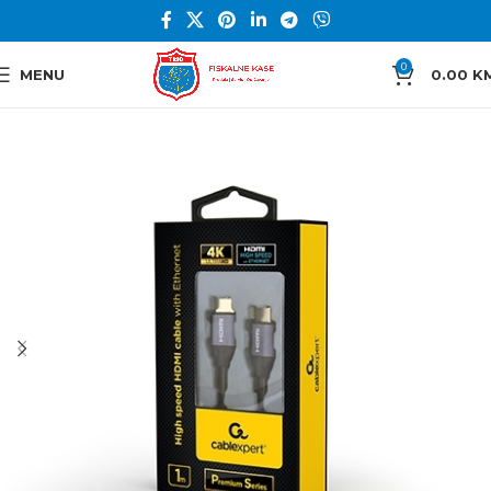
0
MENU
0.00
K