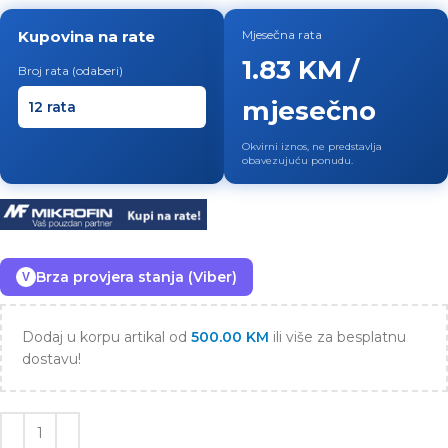
Kupovina na rate
Mjesečna rata
1.83 KM /
Broj rata (odaberi)
mjesečno
Okvirni iznos, ne predstavlja
obavezujuću ponudu.
Brza provjera stanja (Viber)
V
Dodaj u korpu artikal od
500.00
KM
ili više za besplatnu
dostavu!