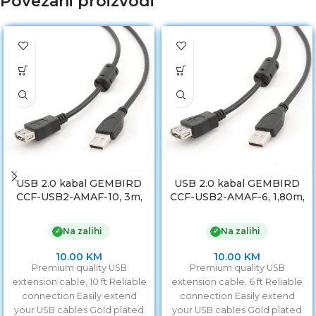
Povezani proizvodi
USB 2.0 kabal GEMBIRD
USB 2.0 kabal GEMBIRD
CCF-USB2-AMAF-10, 3m,
CCF-USB2-AMAF-6, 1,80m,
A-A ext cable, premium,
A-A ext cable ferrite
ferrit
Na zalihi
Na zalihi
✓
✓
10.00
KM
10.00
KM
Premium quality USB
Premium quality USB
extension cable, 10 ft Reliable
extension cable, 6 ft Reliable
connection Easily extend
connection Easily extend
your USB cables Gold plated
your USB cables Gold plated