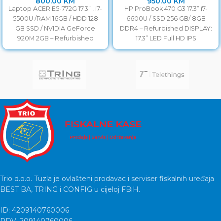
800.00
KM
950.00
KM
Laptop ACER E5-772G 17.3” , i7-
HP ProBook 470 G3 17.3” i7-
5500U /RAM 16GB / HDD 128
6600U / SSD 256 GB/ 8GB
GB SSD / NVIDIA GeForce
DDR4 – Refurbished DISPLAY:
920M 2GB – Refurbished
17.3” LED Full HD IPS
Trio d.o.o. Tuzla je ovlašteni prodavac i serviser fiskalnih uređaja
BEST BA, TRING i CONFIG u cijeloj FBiH.
ID: 4209140760006
PDV: 209140760006