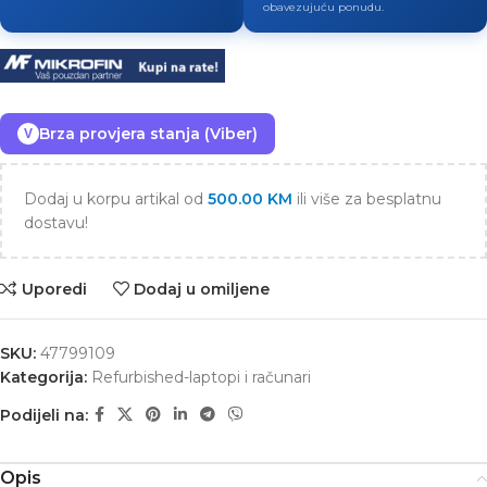
obavezujuću ponudu.
Brza provjera stanja (Viber)
V
Dodaj u korpu artikal od
500.00
KM
ili više za besplatnu
dostavu!
Uporedi
Dodaj u omiljene
SKU:
47799109
Kategorija:
Refurbished-laptopi i računari
Podijeli na:
Opis