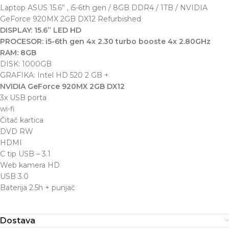
Laptop ASUS 15.6” , i5-6th gen / 8GB DDR4 / 1TB / NVIDIA
GeForce 920MX 2GB DX12 Refurbished
DISPLAY: 15.6” LED HD
PROCESOR: i5-6th gen 4x 2.30 turbo booste 4x 2.80GHz
RAM: 8GB
DISK: 1000GB
GRAFIKA: Intel HD 520 2 GB +
NVIDIA GeForce 920MX 2GB DX12
3x USB porta
wi-fi
Čitač kartica
DVD RW
HDMI
C tip USB – 3.1
Web kamera HD
USB 3.0
Baterija 2.5h + punjač
Dostava