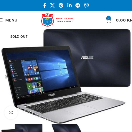
0
MENU
0.00
K
SOLD OUT
Click to enlarge