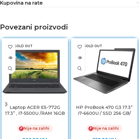
Kupovina na rate
Povezani proizvodi
SOLD OUT
SOLD OUT
Laptop ACER E5-772G
HP ProBook 470 G3 17.3”
17.3” , i7-5500U /RAM 16GB
i7-6600U / SSD 256 GB/
/ HDD 128GB SSD /
8GB DDR4
NVIDIA GeForce 920M
Nije na zalihi
Nije na zalihi
✗
✗
2GB