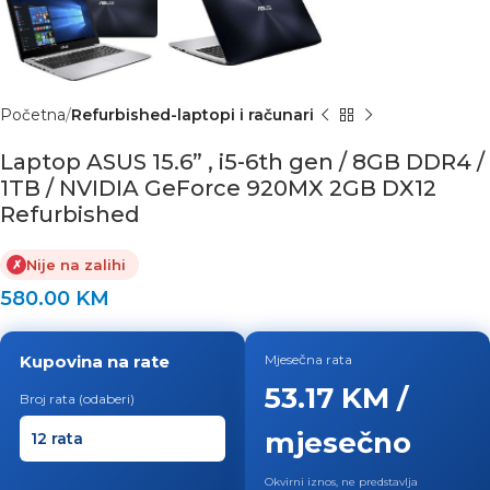
Početna
Refurbished-laptopi i računari
Laptop ASUS 15.6” , i5-6th gen / 8GB DDR4 /
1TB / NVIDIA GeForce 920MX 2GB DX12
Refurbished
Nije na zalihi
✗
580.00
KM
Kupovina na rate
Mjesečna rata
53.17 KM /
Broj rata (odaberi)
mjesečno
Okvirni iznos, ne predstavlja