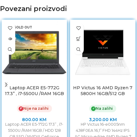
Povezani proizvodi
SOLD OUT
Laptop ACER E5-772G
HP Victus 16 AMD Ryzen 7
17.3” , i7-5500U /RAM 16GB
5800H 16GB/512 GB
/ HDD 128GB SSD /
SSD/Nvidia GeForce RTX
NVIDIA GeForce 920M
3060 6GB 16,1” FHD
Nije na zalihi
Na zalihi
✗
✓
2GB
800.00
KM
3,200.00
KM
Laptop ACER E5-772G 17.3” , i7-
HP Victus 16-e0005nm
5500U /RAM 16GB / HDD 128
4J8F0EA 16,1” FHD 144Hz IPS
GB SSD / NVIDIA GeForce
AG Micro-edge AMD Ryzen 7