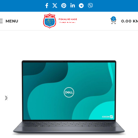
0
MENU
0.00
K