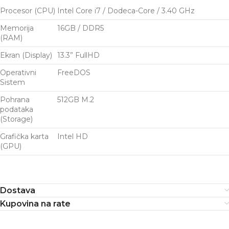
Procesor (CPU)
Intel Core i7 / Dodeca-Core / 3.40 GHz
Memorija
16GB / DDR5
(RAM)
Ekran (Display)
13.3” FullHD
Operativni
FreeDOS
Sistem
Pohrana
512GB M.2
podataka
(Storage)
Grafička karta
Intel HD
(GPU)
Dostava
Kupovina na rate