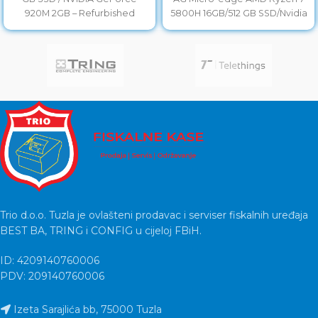
920M 2GB – Refurbished
5800H 16GB/512 GB SSD/Nvidia
GeForce RTX 3060
Trio d.o.o. Tuzla je ovlašteni prodavac i serviser fiskalnih uređaja
BEST BA, TRING i CONFIG u cijeloj FBiH.
ID: 4209140760006
PDV: 209140760006
Izeta Sarajlića bb, 75000 Tuzla