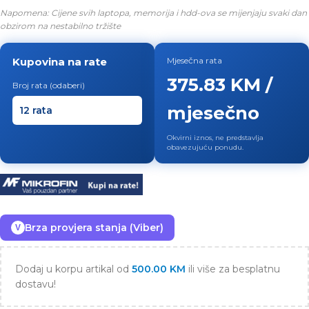
Napomena: Cijene svih laptopa, memorija i hdd-ova se mijenjaju svaki dan
obzirom na nestabilno tržište
Kupovina na rate
Mjesečna rata
375.83 KM /
Broj rata (odaberi)
mjesečno
Okvirni iznos, ne predstavlja
obavezujuću ponudu.
Brza provjera stanja (Viber)
V
Dodaj u korpu artikal od
500.00
KM
ili više za besplatnu
dostavu!