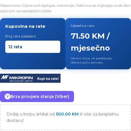
Napomena: Cijene svih laptopa, memorija i hdd-ova se mijenjaju svaki dan
obzirom na nestabilno tržište
Kupovina na rate
Mjesečna rata
71.50 KM /
Broj rata (odaberi)
mjesečno
Okvirni iznos, ne predstavlja
obavezujuću ponudu.
Brza provjera stanja (Viber)
V
Dodaj u korpu artikal od
500.00
KM
ili više za besplatnu
dostavu!