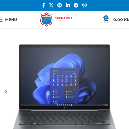
0
MENU
0.00
K