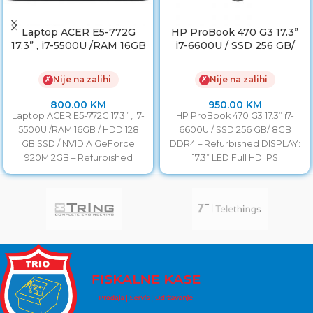
Laptop ACER E5-772G
HP ProBook 470 G3 17.3”
17.3” , i7-5500U /RAM 16GB
i7-6600U / SSD 256 GB/
/ HDD 128GB SSD /
8GB DDR4
NVIDIA GeForce 920M
Nije na zalihi
Nije na zalihi
✗
✗
2GB
800.00
KM
950.00
KM
Laptop ACER E5-772G 17.3” , i7-
HP ProBook 470 G3 17.3” i7-
5500U /RAM 16GB / HDD 128
6600U / SSD 256 GB/ 8GB
GB SSD / NVIDIA GeForce
DDR4 – Refurbished DISPLAY:
920M 2GB – Refurbished
17.3” LED Full HD IPS