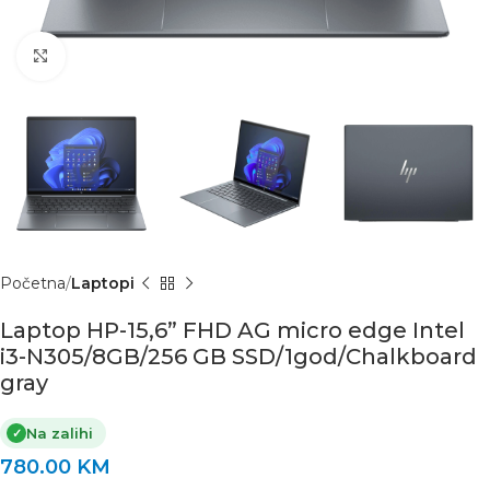
Click to enlarge
Početna
Laptopi
Laptop HP-15,6” FHD AG micro edge Intel
i3-N305/8GB/256 GB SSD/1god/Chalkboard
gray
Na zalihi
✓
780.00
KM