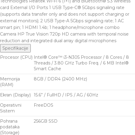
Technologies Realtek Wi-Fi 6 (1×1) and Bluetooth® 5.3 wireless
card External I/O Ports 1 USB Type-C® 5Gbps signaling rate
(supports data transfer only and does not support charging or
external monitors); 2 USB Type-A 5Gbps signaling rate; 1 AC
smart pin; 1 HDMI 1.4b; 1 headphone/microphone combo
Camera HP True Vision 720p HD camera with temporal noise
reduction and integrated dual array digital microphones
Specifikacije
Procesor (CPU)
Intel® Core™ i3-N305 Processor / 8 Cores / 8
Threads / 3.80 GHz Turbo Freq. / 6 MB Intel®
Smart Cache
Memorija
8GB / DDR4 (2400 MHz)
(RAM)
Ekran (Display)
15.6” / FullHD / IPS / AG / 60Hz
Operativni
FreeDOS
Sistem
Pohrana
256GB SSD
podataka
(Storage)