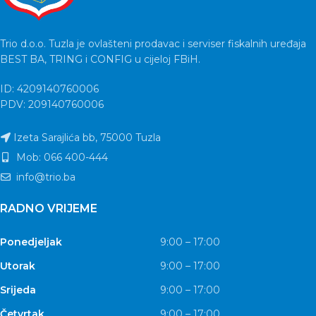
Trio d.o.o. Tuzla je ovlašteni prodavac i serviser fiskalnih uređaja
BEST BA, TRING i CONFIG u cijeloj FBiH.
ID: 4209140760006
PDV: 209140760006
Izeta Sarajlića bb, 75000 Tuzla
Mob: 066 400-444
info@trio.ba
RADNO VRIJEME
Ponedjeljak
9:00 – 17:00
Utorak
9:00 – 17:00
Srijeda
9:00 – 17:00
Četvrtak
9:00 – 17:00