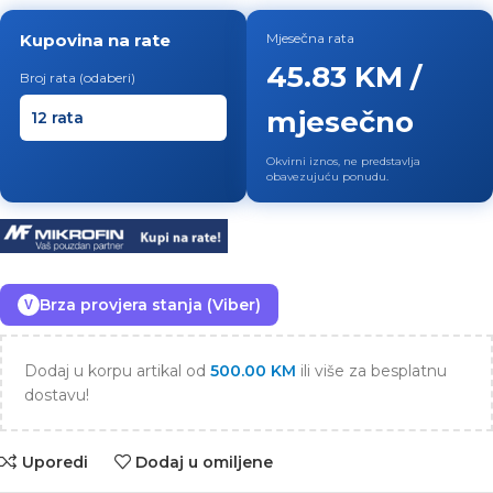
Kupovina na rate
Mjesečna rata
45.83 KM /
Broj rata (odaberi)
mjesečno
Okvirni iznos, ne predstavlja
obavezujuću ponudu.
Brza provjera stanja (Viber)
V
Dodaj u korpu artikal od
500.00
KM
ili više za besplatnu
dostavu!
Uporedi
Dodaj u omiljene