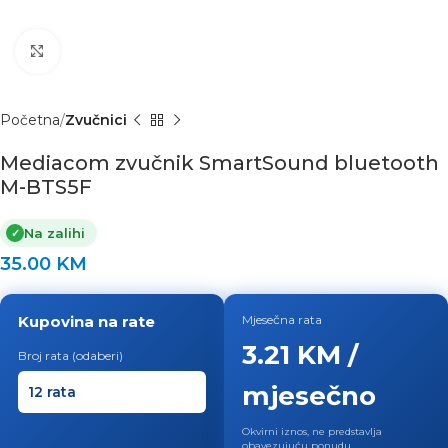
Click to enlarge
Početna
Zvučnici
Mediacom zvučnik SmartSound bluetooth
M-BTS5F
Na zalihi
✓
35.00
KM
Kupovina na rate
Mjesečna rata
3.21 KM /
Broj rata (odaberi)
mjesečno
Okvirni iznos, ne predstavlja
obavezujuću ponudu.