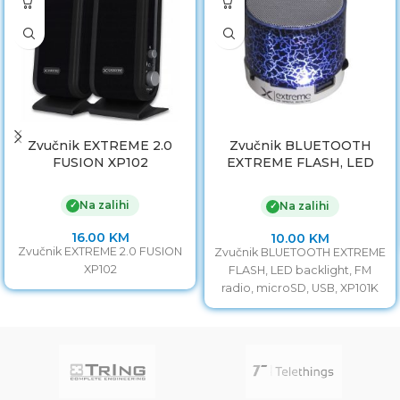
Zvučnik EXTREME 2.0
Zvučnik BLUETOOTH
FUSION XP102
EXTREME FLASH, LED
backlight, FM radio,
microSD, USB, XP101K
Na zalihi
✓
Na zalihi
✓
16.00
KM
10.00
KM
Zvučnik EXTREME 2.0 FUSION
Zvučnik BLUETOOTH EXTREME
XP102
FLASH, LED backlight, FM
radio, microSD, USB, XP101K