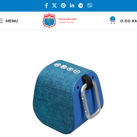
0
MENU
0.00
K