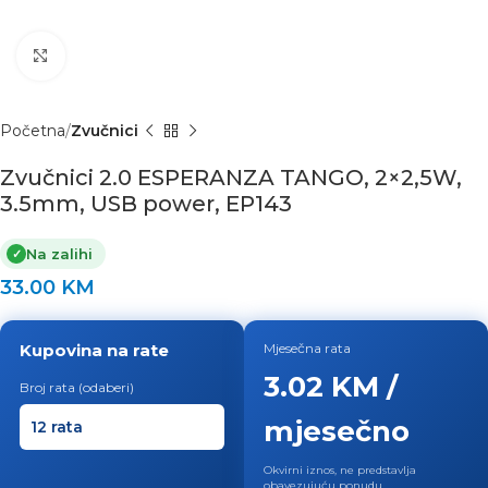
Click to enlarge
Početna
Zvučnici
Zvučnici 2.0 ESPERANZA TANGO, 2×2,5W,
3.5mm, USB power, EP143
Na zalihi
✓
33.00
KM
Kupovina na rate
Mjesečna rata
3.02 KM /
Broj rata (odaberi)
mjesečno
Okvirni iznos, ne predstavlja
obavezujuću ponudu.