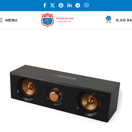
0
MENU
0.00
K