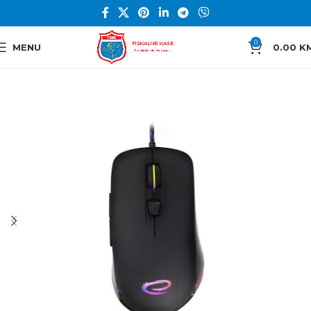
0
MENU
0.00
K