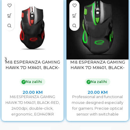
Miš ESPERANZA GAMING
Miš ESPERANZA GAMING
HAWK 7D MX401, BLACK-
HAWK 7D MX401, BLACK-
RED, 2400dpi, double-
GREEN, 2400dpi, double-
click, ergonomic,
click, ergonomic,
Na zalihi
Na zalihi
✓
✓
EGM401KR
EGM401KG
20.00
KM
20.00
KM
Miš ESPERANZA GAMING
Professional and functional
HAWK 7D MX401, BLACK-RED,
mouse designed especially
2400dpi, double-click,
for gamers. Precise optical
ergonomic, EGM401KR
sensor with switchable
resolution of
800/1200/1600/2400 will allow