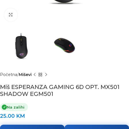
Click to enlarge
Početna
Miševi
Miš ESPERANZA GAMING 6D OPT. MX501
SHADOW EGM501
Na zalihi
✓
25.00
KM