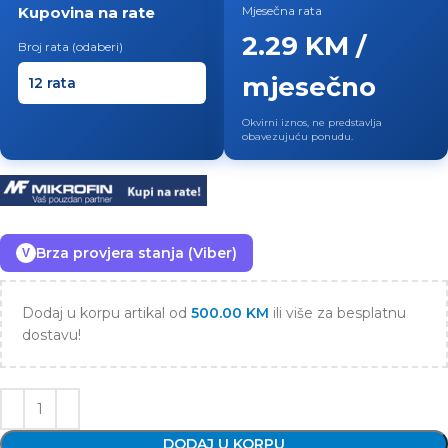
Kupovina na rate
Mjesečna rata
2.29 KM /
Broj rata (odaberi)
mjesečno
Okvirni iznos, ne predstavlja
obavezujuću ponudu.
Brza provjera stanja (Viber)
V
Dodaj u korpu artikal od
500.00
KM
ili više za besplatnu
dostavu!
DODAJ U KORPU