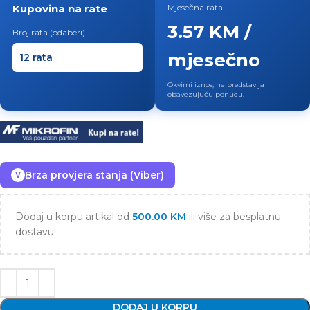
Kupovina na rate
Mjesečna rata
3.57 KM /
Broj rata (odaberi)
mjesečno
Okvirni iznos, ne predstavlja
obavezujuću ponudu.
Brza provjera stanja (Viber)
V
Dodaj u korpu artikal od
500.00
KM
ili više za besplatnu
dostavu!
DODAJ U KORPU