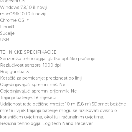
Podržani OS
Windows 7,9,10 ili noviji
macOS® 10.10 ili noviji
Chrome OS ™
Linux®
Sučelje
USB
TEHNIČKE SPECIFIKACIJE
Senzorska tehnologija: glatko optičko praćenje
Razlučivost senzora: 1000 dpi
Broj gumba: 3
Kotačić za pomicanje: preciznost po liniji
Objedinjavajući spremni miš: Ne
Objedinjavajući spremni prijemnik: Ne
Trajanje baterije: 18 mjeseci
Udaljenost rada bežične mreže: 10 m (5,8 m) 5Domet bežične
mreže i vijek trajanja baterije mogu se razlikovati ovisno o
korisničkim uvjetima, okolišu i računalnim uvjetima.
Bežična tehnologija: Logitech Nano Receiver