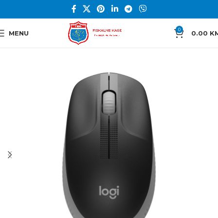
0
MENU
0.00
K