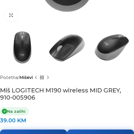
Click to enlarge
Početna
Miševi
Miš LOGITECH M190 wireless MID GREY,
910-005906
Na zalihi
✓
39.00
KM