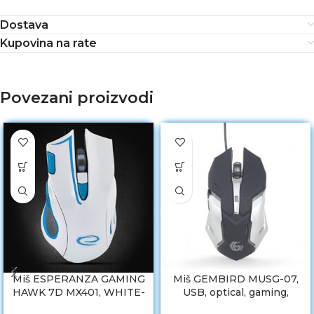
Dostava
Kupovina na rate
Povezani proizvodi
Miš ESPERANZA GAMING
Miš GEMBIRD MUSG-07,
HAWK 7D MX401, WHITE-
USB, optical, gaming,
BLUE, 2400dpi, double-
programmable, 6-button,