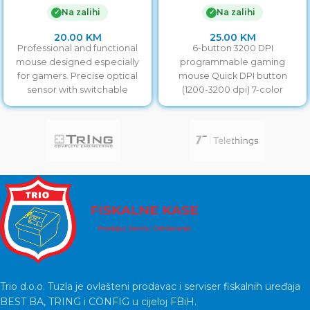
click, ergonomic,
full ergonomic, RGB, 3200
Na zalihi
Na zalihi
✓
✓
EGM401WB
20.00
KM
25.00
KM
Professional and functional
6-button 3200 DPI
mouse designed especially
programmable gaming
for gamers. Precise optical
mouse Quick DPI button
sensor with switchable
(1200-3200 dpi) 7-color
resolution of
breathing RGB light effect
800/1200/1600/2400 will allow
Comfortable ergonomic
you accurate
design Including
Trio d.o.o. Tuzla je ovlašteni prodavac i serviser fiskalnih uređaja
BEST BA, TRING i CONFIG u cijeloj FBiH.